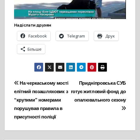
Надіслати друзям
Facebook
Telegram
Друк
Більше
Навігація
На черкаському мості
Придніпровська СУБ
елітний позашляховик з
готує житловий фонд до
записів
“крутими” номерами
опалювального сезону
порушував правила в
присутності поліції