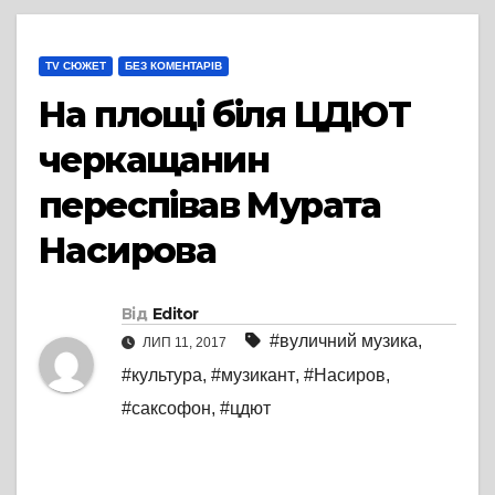
TV СЮЖЕТ
БЕЗ КОМЕНТАРІВ
На площі біля ЦДЮТ
черкащанин
переспівав Мурата
Насирова
Від
Editor
#вуличний музика
,
ЛИП 11, 2017
#культура
,
#музикант
,
#Насиров
,
#саксофон
,
#цдют