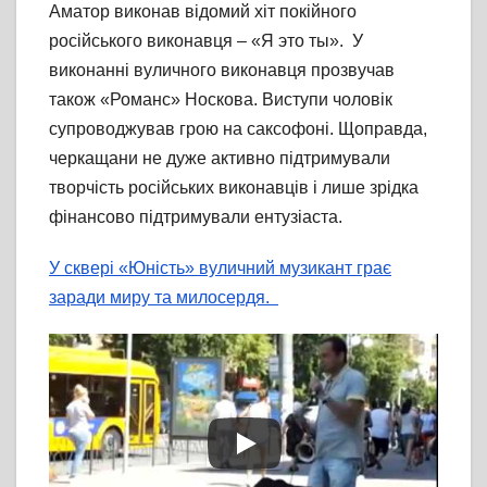
Аматор виконав відомий хіт покійного
російського виконавця – «Я это ты». У
виконанні вуличного виконавця прозвучав
також «Романс» Носкова. Виступи чоловік
супроводжував грою на саксофоні. Щоправда,
черкащани не дуже активно підтримували
творчість російських виконавців і лише зрідка
фінансово підтримували ентузіаста.
У сквері «Юність» вуличний музикант грає
заради миру та милосердя.