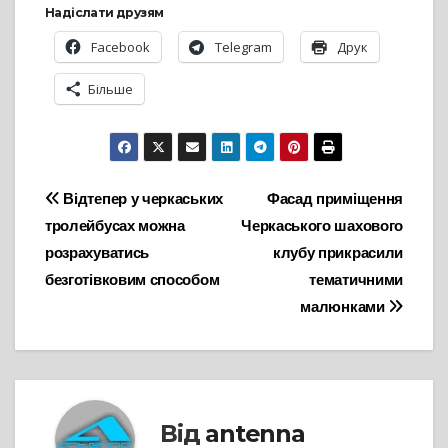
Надіслати друзям
Facebook
Telegram
Друк
Більше
Навігація
Відтепер у черкаських
Фасад приміщення
тролейбусах можна
Черкаського шахового
записів
розрахуватись
клубу прикрасили
безготівковим способом
тематичними
малюнками
Від
antenna