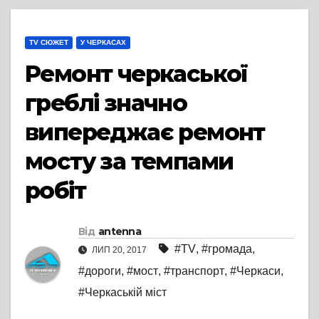
TV СЮЖЕТ
У ЧЕРКАСАХ
Ремонт черкаської
греблі значно
випереджає ремонт
мосту за темпами
робіт
Від
antenna
#TV
,
#громада
,
ЛИП 20, 2017
#дороги
,
#мост
,
#транспорт
,
#Черкаси
,
#Черкаській міст