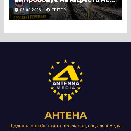
лише людей, а й дороги
06.08.2026
EDITOR
Черкас
АНТЕНА
Щоденна онлайн газета, телеканал, соціальні медіа