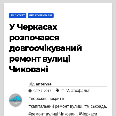
TV СЮЖЕТ
БЕЗ КОМЕНТАРІВ
У Черкасах
розпочався
довгоочікуваний
ремонт вулиці
Чиковані
Від
antenna
#TV
,
#асфальт
,
СЕР 7, 2017
#дорожнє покриття
,
#капітальний ремонт вулиці
,
#міськрада
,
#ремонт вулиці Чиковані
,
#Черкаси