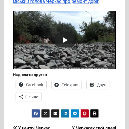
міський голова Черкас про ремонт доріг
Надіслати друзям
Facebook
Telegram
Друк
Більше
У центрі Черкас
У Черкасах свої двері