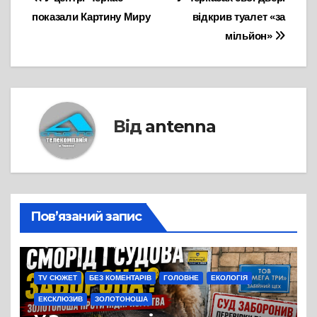
Навігація
показали Картину Миру
відкрив туалет «за
записів
мільйон»
Від
antenna
Пов’язаний запис
TV СЮЖЕТ
БЕЗ КОМЕНТАРІВ
ГОЛОВНЕ
ЕКОЛОГІЯ
ЕКСКЛЮЗИВ
ЗОЛОТОНОША