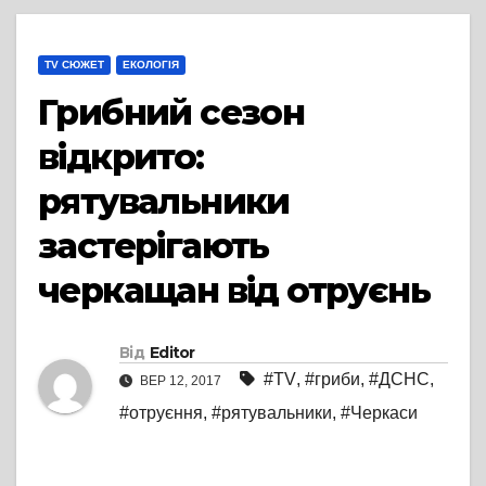
TV СЮЖЕТ
ЕКОЛОГІЯ
Грибний сезон
відкрито:
рятувальники
застерігають
черкащан від отруєнь
Від
Editor
#TV
,
#гриби
,
#ДСНС
,
ВЕР 12, 2017
#отруєння
,
#рятувальники
,
#Черкаси