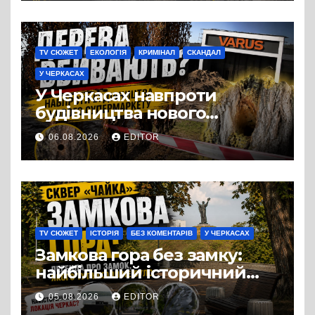
TV СЮЖЕТ
ЕКОЛОГІЯ
КРИМІНАЛ
СКАНДАЛ
У ЧЕРКАСАХ
У Черкасах навпроти
будівництва нового
супермаркету VARUS на
06.08.2026
EDITOR
проспекті Перемоги всохли
дерева. І це навряд чи
можна назвати
випадковістю
TV СЮЖЕТ
ІСТОРІЯ
БЕЗ КОМЕНТАРІВ
У ЧЕРКАСАХ
Замкова гора без замку:
найбільший історичний
міф Черкас
05.08.2026
EDITOR