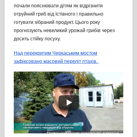
почали пояснювати дітям як відрізнити
отруйний гриб від їстівного і правильно
готувати зібраний продукт. Цього року
прогнозують невеликий урожай грибів через
досить стійку посуху.
Над перекритим Черкаським мостом
зафіксовано масовий переліт птахів.