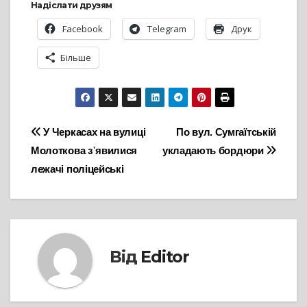
Надіслати друзям
Facebook
Telegram
Друк
Більше
Навігація
У Черкасах на вулиці
По вул. Сумгаїтській
Молоткова з᾽явилися
укладають бордюри
записів
лежачі поліцейські
Від
Editor