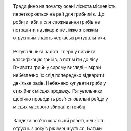
Традиційно на початку осені лісиста місцевість
перетворюється на рай для грибників. Що
робити, аби після споживання грибів не
потрапити на лікарняне ліжко з тяжким
отруєнням знають черкаські рятувальники.
Рятувальники радять спершу вивчити
класифікацію грибів, а потім іти до лісу.
Вживати гриби у сирому вигляді – вкрай
небезпечно, їх слід попередньо відварити
декілька разів. Небажано купувати гриби у
стихійних місцях продажу. Рятувальники
щорічно проводять роз᾽яснювальні рейди у
місцях масового збирання грибів.
Завдяки роз᾽яснювальній роботі, кількість
отруєнь з року в рік зменшується. Батьки