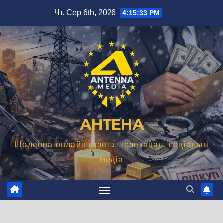
Перейти
Чт. Сер 6th, 2026
4:15:34 PM
до
вмісту
АНТЕНА
Щоденна онлайн газета, телеканал, соціальні
медіа