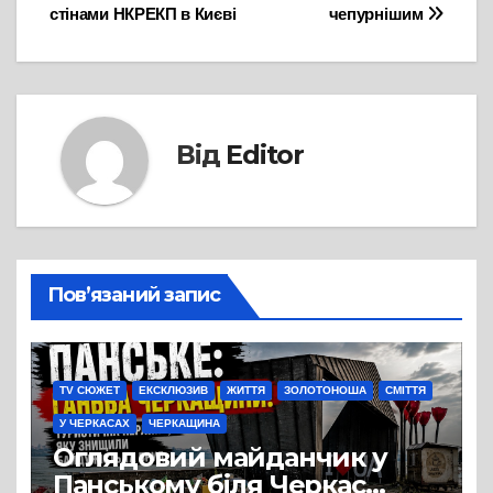
записів
стінами НКРЕКП в Києві
чепурнішим
Від
Editor
Пов’язаний запис
TV СЮЖЕТ
ЕКСКЛЮЗИВ
ЖИТТЯ
ЗОЛОТОНОША
СМІТТЯ
У ЧЕРКАСАХ
ЧЕРКАЩИНА
Оглядовий майданчик у
Панському біля Черкас