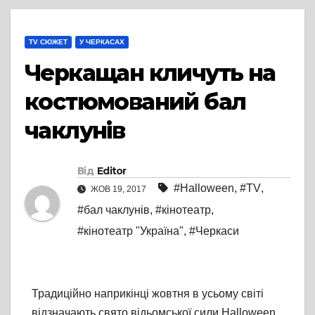
TV СЮЖЕТ
У ЧЕРКАСАХ
Черкащан кличуть на
костюмований бал
чаклунів
Від
Editor
#Halloween
,
#TV
,
ЖОВ 19, 2017
#бал чаклунів
,
#кінотеатр
,
#кінотеатр "Україна"
,
#Черкаси
Традиційно наприкінці жовтня в усьому світі
відзначають свято відьомської сили Halloween.