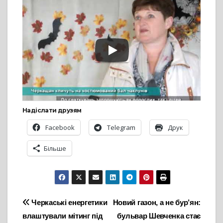
Надіслати друзям
Facebook
Telegram
Друк
Більше
Навігація
Черкаські енергетики
Новий газон, а не бур’ян:
влаштували мітинг під
бульвар Шевченка стає