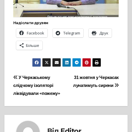
Надіслати друзям
Facebook
Telegram
Друк
Більше
Навігація
У Черкаському
31 жовтня у Черкасах
слідчому ізоляторі
лунатимуть сирени
записів
ліквідували «пожежу»
Від
Editor