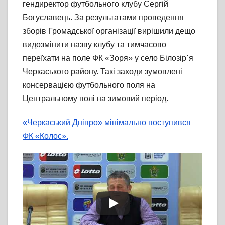
гендиректор футбольного клубу Сергій
Богуславець. За результатами проведення
зборів Громадської організації вирішили дещо
видозмінити назву клубу та тимчасово
переїхати на поле ФК «Зоря» у село Білозір᾽я
Черкаського району. Такі заходи зумовлені
консервацією футбольного поля на
Центральному полі на зимовий період.
«Черкаський Дніпро» мінімально поступився
ФК «Колос».