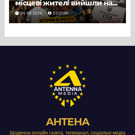
місцеві жителі вийшли на
протест до стін
06.08.2026
EDITOR
підприємства ТОВ «Омега
Три», що займається
виробництвом м’яса птиці
АНТЕНА
Щоденна онлайн газета, телеканал, соціальні медіа