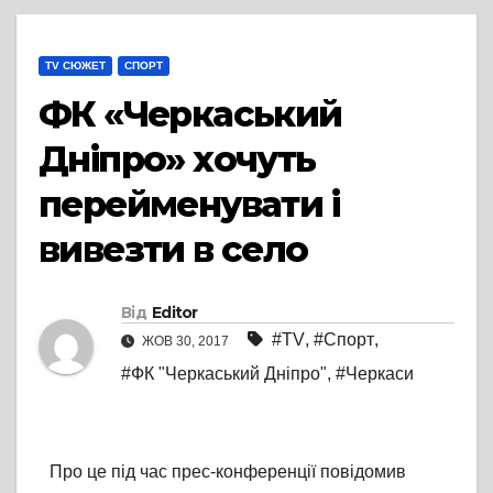
TV СЮЖЕТ
СПОРТ
ФК «Черкаський
Дніпро» хочуть
перейменувати і
вивезти в село
Від
Editor
#TV
,
#Спорт
,
ЖОВ 30, 2017
#ФК "Черкаський Дніпро"
,
#Черкаси
Про це під час прес-конференції повідомив