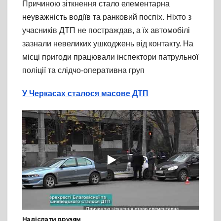
Причиною зіткнення стало елементарна
неуважність водіїв та ранковий поспіх. Ніхто з
учасників ДТП не постраждав, а їх автомобілі
зазнали невеликих ушкоджень від контакту. На
місці пригоди працювали інспектори патрульної
поліції та слідчо-оперативна груп
У Черкасах сталося масове ДТП
Надіслати друзям