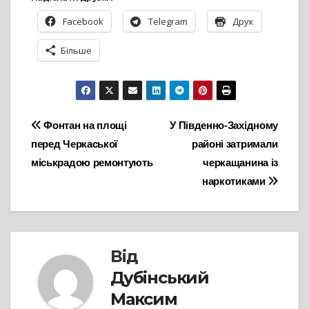
Facebook
Telegram
Друк
Більше
Навігація
Фонтан на площі
У Південно-Західному
перед Черкаської
районі затримали
записів
міськрадою ремонтують
черкащанина із
наркотиками
Від
Дубінський
Максим