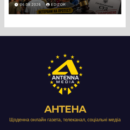
протест до стін
06.08.2026
EDITOR
підприємства ТОВ «Омега
Три», що займається
виробництвом м’яса птиці
АНТЕНА
Щоденна онлайн газета, телеканал, соціальні медіа