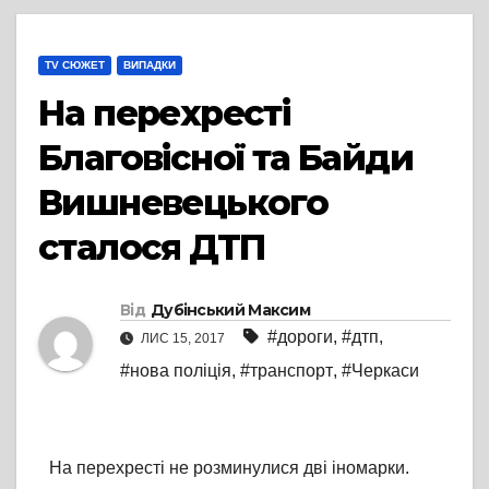
TV СЮЖЕТ
ВИПАДКИ
На перехресті
Благовісної та Байди
Вишневецького
сталося ДТП
Від
Дубінський Максим
#дороги
,
#дтп
,
ЛИС 15, 2017
#нова поліція
,
#транспорт
,
#Черкаси
На перехресті не розминулися дві іномарки.