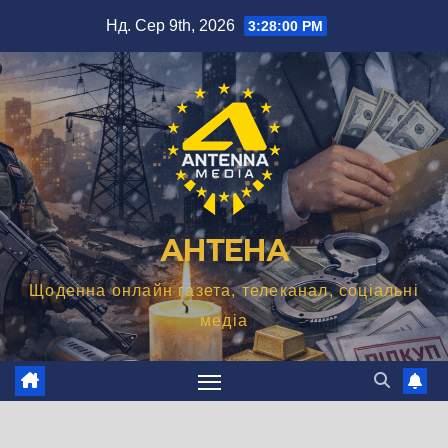
Перейти
Нд. Сер 9th, 2026
3:28:01 PM
до
вмісту
АНТЕНА
Щоденна онлайн газета, телеканал, соціальні
медіа