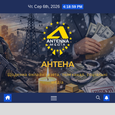
Перейти
Чт. Сер 6th, 2026
4:18:59 PM
до
вмісту
АНТЕНА
Щоденна онлайн газета, телеканал, соціальні
медіа