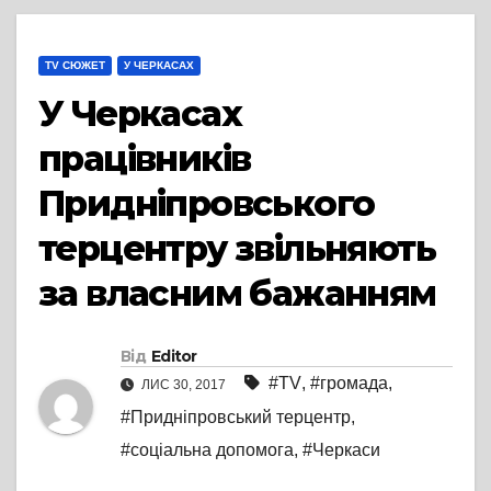
TV СЮЖЕТ
У ЧЕРКАСАХ
У Черкасах
працівників
Придніпровського
терцентру звільняють
за власним бажанням
Від
Editor
#TV
,
#громада
,
ЛИС 30, 2017
#Придніпровський терцентр
,
#соціальна допомога
,
#Черкаси