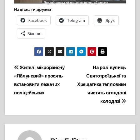
Надіслати друзям
Facebook
Telegram
Друк
Більше
Навігація
Жителі мікрорайону
На розі вулиць
«Яблуневий» просять
Святотроїцької та
записів
встановити лежачих
Хрещатика тепловики
поліцейських
чистять оглядові
колодязі