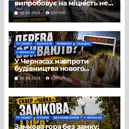
випробовує на міцність не
лише людей, а й дороги
06.08.2026
EDITOR
Черкас
TV СЮЖЕТ
ЕКОЛОГІЯ
КРИМІНАЛ
СКАНДАЛ
У ЧЕРКАСАХ
У Черкасах навпроти
будівництва нового
супермаркету VARUS на
06.08.2026
EDITOR
проспекті Перемоги всохли
дерева. І це навряд чи
можна назвати
випадковістю
TV СЮЖЕТ
ІСТОРІЯ
БЕЗ КОМЕНТАРІВ
У ЧЕРКАСАХ
Замкова гора без замку: