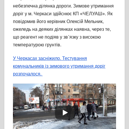
небезпечна ділянка дороги. Зимове утримання
доріг у м. Черкаси здійснює КП «ЧЕЛУАШ». Як
повідомив його керівник Олексій Мельник,
ожеледь на деяких ділянках наявна, через те,
що реагент не подіяв у зв᾽язку з високою
температурою грунтів.
У Черкасах засніжило. Тестування
комунальників із зимового утримання доріг
розпочалося.