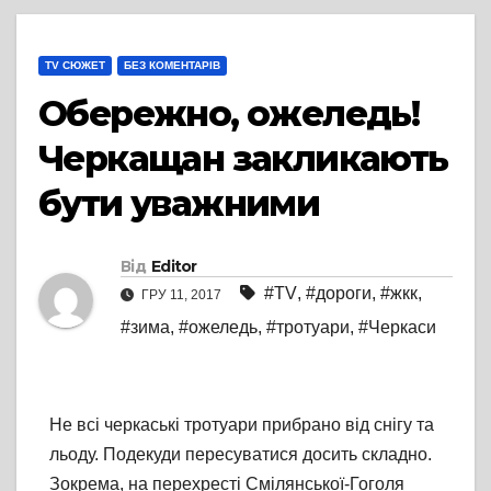
TV СЮЖЕТ
БЕЗ КОМЕНТАРІВ
Обережно, ожеледь!
Черкащан закликають
бути уважними
Від
Editor
#TV
,
#дороги
,
#жкк
,
ГРУ 11, 2017
#зима
,
#ожеледь
,
#тротуари
,
#Черкаси
Не всі черкаські тротуари прибрано від снігу та
льоду. Подекуди пересуватися досить складно.
Зокрема, на перехресті Смілянської-Гоголя