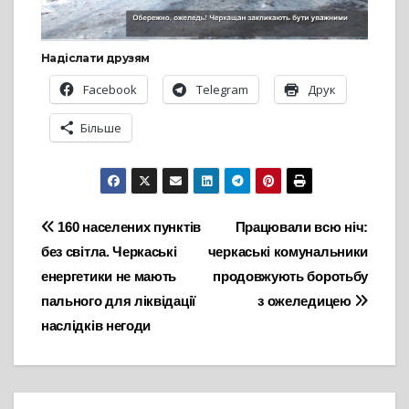
Надіслати друзям
Facebook
Telegram
Друк
Більше
Навігація
160 населених пунктів
Працювали всю ніч:
без світла. Черкаські
черкаські комунальники
записів
енергетики не мають
продовжують боротьбу
пального для ліквідації
з ожеледицею
наслідків негоди