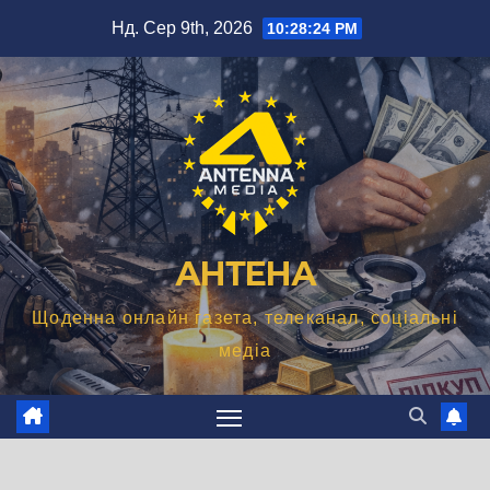
Перейти
Нд. Сер 9th, 2026
10:28:25 PM
до
вмісту
АНТЕНА
Щоденна онлайн газета, телеканал, соціальні
медіа