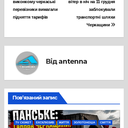
виконкому черкаські
вітер в ніч на 11 грудня
записів
перевізники вимагали
заблокували
підняття тарифів
транспортні шляхи
Черкащини
Від
antenna
Пов’язаний запис
TV СЮЖЕТ
ЕКСКЛЮЗИВ
ЖИТТЯ
ЗОЛОТОНОША
СМІТТЯ