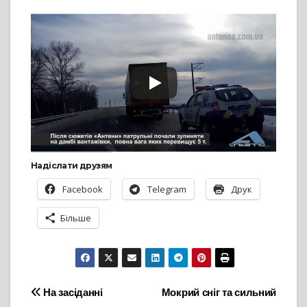
Надіслати друзям
Facebook
Telegram
Друк
Більше
Навігація
На засіданні
Мокрий сніг та сильний