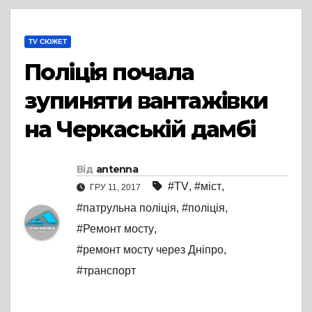
TV СЮЖЕТ
Поліція почала
зупиняти вантажівки
на Черкаській дамбі
Від
antenna
#TV
,
#міст
,
ГРУ 11, 2017
#патрульна поліція
,
#поліція
,
#Ремонт мосту
,
#ремонт мосту через Дніпро
,
#транспорт