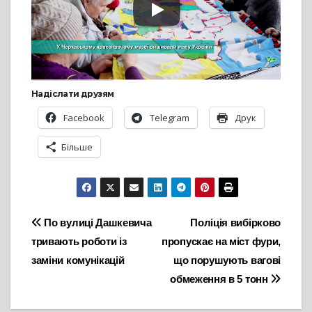
Надіслати друзям
Facebook
Telegram
Друк
Більше
Навігація
По вулиці Дашкевича
Поліція вибірково
тривають роботи із
пропускає на міст фури,
записів
заміни комунікацій
що порушують вагові
обмеження в 5 тонн