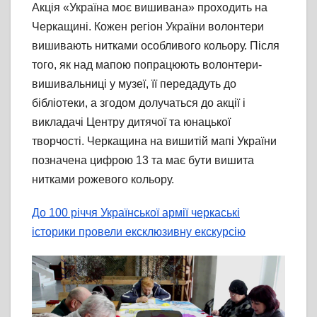
Акція «Україна моє вишивана» проходить на
Черкащині. Кожен регіон України волонтери
вишивають нитками особливого кольору. Після
того, як над мапою попрацюють волонтери-
вишивальниці у музеї, її передадуть до
бібліотеки, а згодом долучаться до акції і
викладачі Центру дитячої та юнацької
творчості. Черкащина на вишитій мапі України
позначена цифрою 13 та має бути вишита
нитками рожевого кольору.
До 100 річчя Української армії черкаські
історики провели ексклюзивну екскурсію