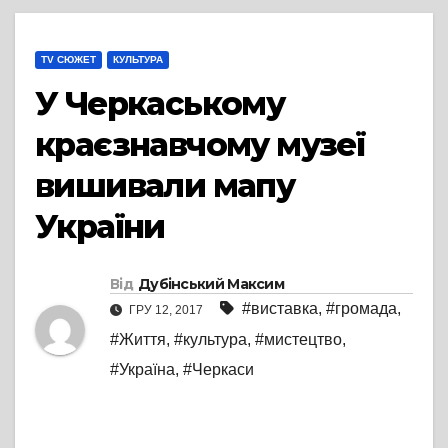
TV СЮЖЕТ
КУЛЬТУРА
У Черкаському
краєзнавчому музеї
вишивали мапу
України
Від
Дубінський Максим
#виставка
,
#громада
,
ГРУ 12, 2017
#Життя
,
#культура
,
#мистецтво
,
#Україна
,
#Черкаси