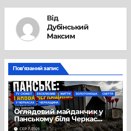
Від
Дубінський
Максим
Пов’язаний запис
TV СЮЖЕТ
ЕКСКЛЮЗИВ
ЖИТТЯ
ЗОЛОТОНОША
СМІТТЯ
У ЧЕРКАСАХ
ЧЕРКАЩИНА
Оглядовий майданчик у
Панському біля Черкас
перетворився на занедбане
СЕР 7, 2026