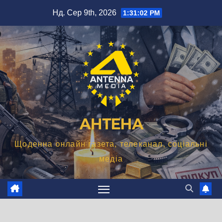
Перейти
Нд. Сер 9th, 2026
1:31:03 PM
до
вмісту
АНТЕНА
Щоденна онлайн газета, телеканал, соціальні
медіа