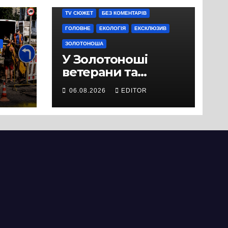
TV СЮЖЕТ
БЕЗ КОМЕНТАРІВ
ГОЛОВНЕ
ЕКОЛОГІЯ
ЕКСКЛЮЗИВ
ЗОЛОТОНОША
У Золотоноші
ветерани та
місцеві жителі
06.08.2026
EDITOR
вийшли на
протест до стін
підприємства ТОВ
«Омега Три», що
займається
виробництвом
м’яса птиці