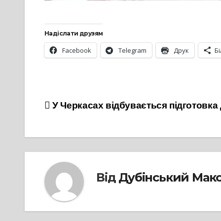
Надіслати друзям
Facebook
Telegram
Друк
Б
Навігація
У Черкасах відбувається підготовка
записів
Від
Дубінський Мак