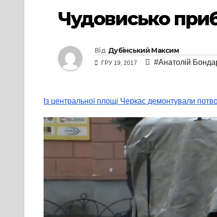
Чудовисько приб
Від
Дубінський Максим
#Анатолій Бонда
ГРУ 19, 2017
Із центральної площі Черкас демонтували потв