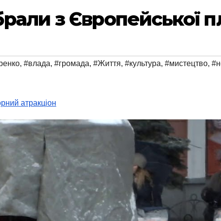
рали з Європейської п
ренко
,
#влада
,
#громада
,
#Життя
,
#культура
,
#мистецтво
,
#н
орний атракціон