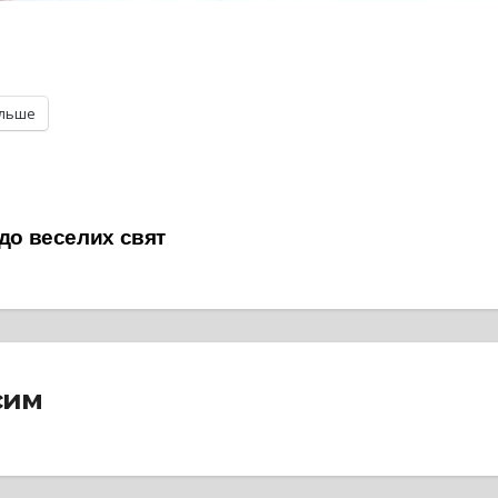
ільше
 до веселих свят
сим