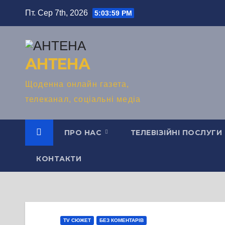
Перейти
Пт. Сер 7th, 2026
5:04:01 PM
до
вмісту
АНТЕНА
Щоденна онлайн газета,
телеканал, соціальні медіа
ПРО НАС
ТЕЛЕВІЗІЙНІ ПОСЛУГИ
КОНТАКТИ
TV СЮЖЕТ
БЕЗ КОМЕНТАРІВ