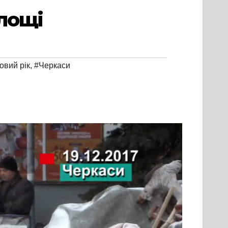
лощі
овий рік
,
#Черкаси