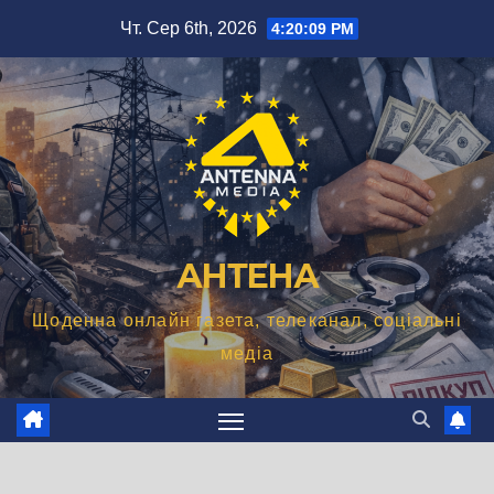
Перейти
Чт. Сер 6th, 2026
4:20:10 PM
до
вмісту
АНТЕНА
Щоденна онлайн газета, телеканал, соціальні
медіа