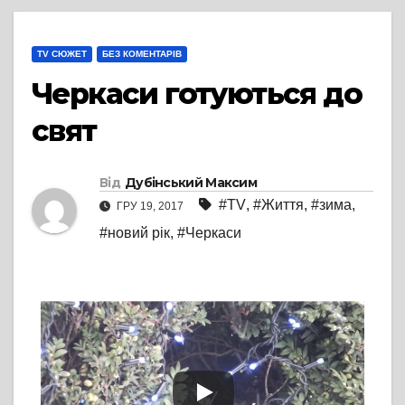
TV СЮЖЕТ
БЕЗ КОМЕНТАРІВ
Черкаси готуються до
свят
Від
Дубінський Максим
#TV
,
#Життя
,
#зима
,
ГРУ 19, 2017
#новий рік
,
#Черкаси