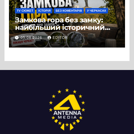
TV СЮЖЕТ
ІСТОРІЯ
БЕЗ КОМЕНТАРІВ
У ЧЕРКАСАХ
Замкова гора без замку:
найбільший історичний
міф Черкас
05.08.2026
EDITOR