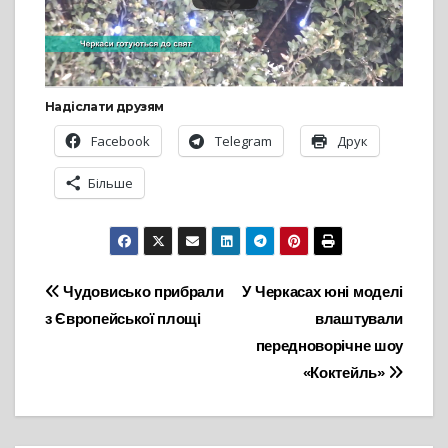
Надіслати друзям
Facebook
Telegram
Друк
Більше
Навігація
Чудовисько прибрали
У Черкасах юні моделі
з Європейської площі
влаштували
записів
передноворічне шоу
«Коктейль»