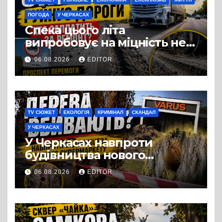
ПОГОДА
У ЧЕРКАСАХ
Спека цього літа
випробовує на міцність не
лише людей, а й дороги
06.08.2026
EDITOR
Черкас
TV СЮЖЕТ
ЕКОЛОГІЯ
КРИМІНАЛ
СКАНДАЛ
У ЧЕРКАСАХ
У Черкасах навпроти
будівництва нового
супермаркету VARUS на
06.08.2026
EDITOR
проспекті Перемоги всохли
дерева. І це навряд чи
можна назвати
випадковістю