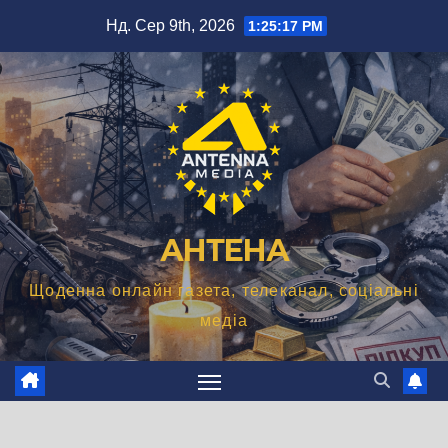
Перейти
Нд. Сер 9th, 2026
1:25:18 PM
до
вмісту
АНТЕНА
Щоденна онлайн газета, телеканал, соціальні
медіа