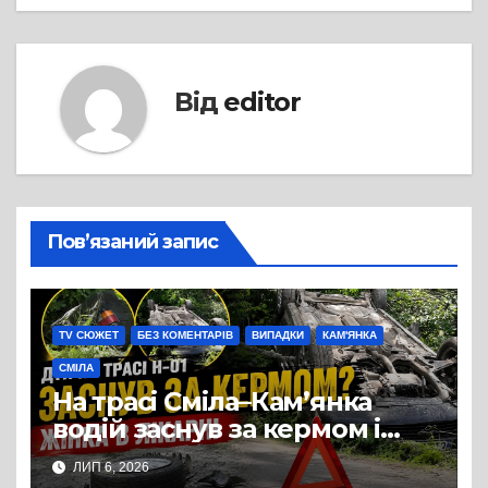
Від
editor
Пов’язаний запис
TV СЮЖЕТ
БЕЗ КОМЕНТАРІВ
ВИПАДКИ
КАМ'ЯНКА
СМІЛА
На трасі Сміла–Кам’янка
водій заснув за кермом і
спричинив ДТП:
ЛИП 6, 2026
постраждала жінка