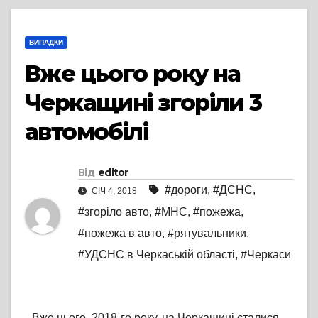
ВИПАДКИ
Вже цього року на
Черкащині згоріли 3
автомобілі
Від
editor
#дороги
,
#ДСНС
,
СІЧ 4, 2018
#згоріло авто
,
#МНС
,
#пожежа
,
#пожежа в авто
,
#рятувальники
,
#УДСНС в Черкаській області
,
#Черкаси
Вже цього, 2018-го року, на Черкащині сталися