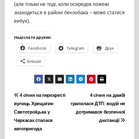
(але тільки не тоді, коли осередок пожежі
знаходиться в районі бензобака – може статися
вибух).
Надіслати друзям
Facebook
Telegram
Друк
Більше
Навігація
4 січня на перехресті
4 січня на дамбі
вулиць Хрещатик-
трапилася ДТП: водій не
записів
Святотроїцька у
дотримався безпечної
Черкасах сталася
дистанції
автопригода