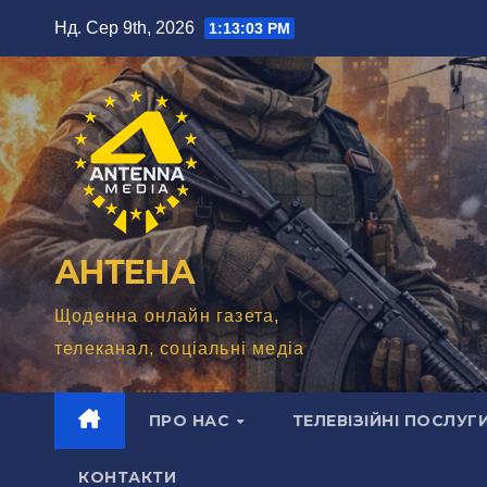
Перейти
Нд. Сер 9th, 2026
1:13:05 PM
до
вмісту
АНТЕНА
Щоденна онлайн газета,
телеканал, соціальні медіа
ПРО НАС
ТЕЛЕВІЗІЙНІ ПОСЛУГ
КОНТАКТИ