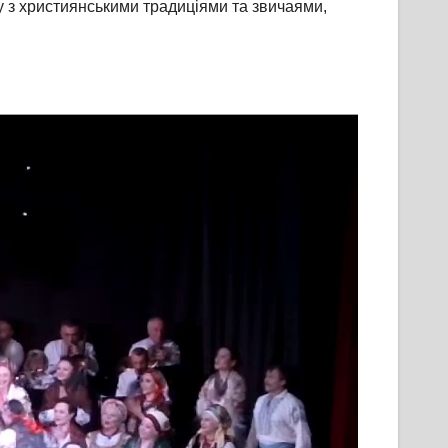
у з християнськими традиціями та звичаями,