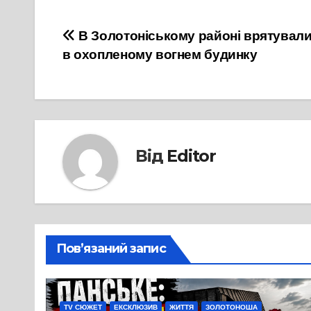
Навігація
В Золотоніському районі врятували
в охопленому вогнем будинку
записів
Від
Editor
Пов’язаний запис
TV СЮЖЕТ
ЕКСКЛЮЗИВ
ЖИТТЯ
ЗОЛОТОНОША