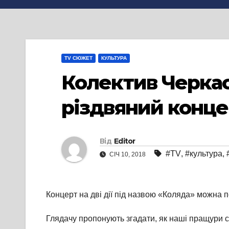
TV СЮЖЕТ
КУЛЬТУРА
Колектив Черкас
різдвяний конце
Від
Editor
#TV
,
#культура
,
СІЧ 10, 2018
Концерт на дві дії під назвою «Коляда» можна поб
Глядачу пропонують згадати, як наші пращури с