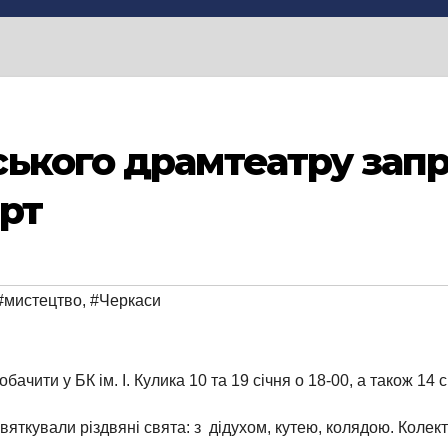
ького драмтеатру зап
рт
#мистецтво
,
#Черкаси
ачити у БК ім. І. Кулика 10 та 19 січня о 18-00, а також 14 с
вяткували різдвяні свята: з дідухом, кутею, колядою. Коле