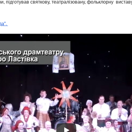
и, підготував святкову, театралізовану, фольклорну вистав
да”.