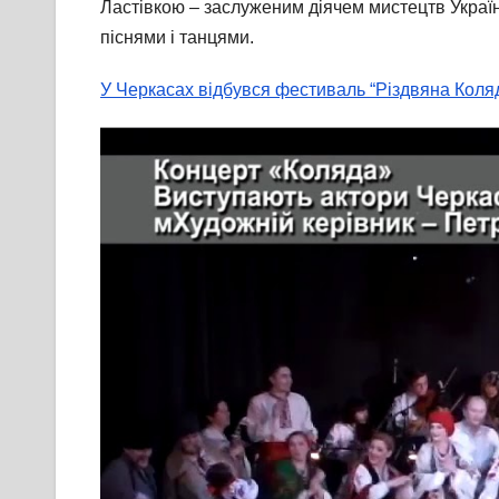
Ластівкою – заслуженим діячем мистецтв Україн
піснями і танцями.
У Черкасах відбувся фестиваль “Різдвяна Коля