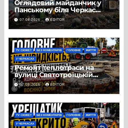
Оглядовий майданчик у
Панському біля Черкас
перетворився на занедбане
07.08.2026
EDITOR
сміттєзвалище
TV СЮЖЕТ
БЕЗ КОМЕНТАРІВ
ГОЛОВНЕ
ЖИТТЯ
У ЧЕРКАСАХ
Ремонт теплотраси на
вулиці Святотроїцькій
затягнувся порівняно із
07.08.2026
EDITOR
запланованими термінами.
Вулицю досі не відкрили
для руху
TV СЮЖЕТ
БЕЗ КОМЕНТАРІВ
ГОЛОВНЕ
ЖИТТЯ
У ЧЕРКАСАХ