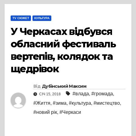
TV СЮЖЕТ
КУЛЬТУРА
У Черкасах відбувся
обласний фестиваль
вертепів, колядок та
щедрівок
Від
Дубінський Максим
#влада
,
#громада
,
СІЧ 15, 2018
#Життя
,
#зима
,
#культура
,
#мистецтво
,
#новий рік
,
#Черкаси