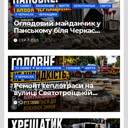
TV СЮЖЕТ
ЕКСКЛЮЗИВ
ЖИТТЯ
ЗОЛОТОНОША
СМІТТЯ
У ЧЕРКАСАХ
ЧЕРКАЩИНА
Оглядовий майданчик у
Панському біля Черкас
перетворився на занедбане
СЕР 7, 2026
сміттєзвалище
TV СЮЖЕТ
БЕЗ КОМЕНТАРІВ
ГОЛОВНЕ
ЖИТТЯ
У ЧЕРКАСАХ
Ремонт теплотраси на
вулиці Святотроїцькій
затягнувся порівняно із
СЕР 7, 2026
запланованими термінами.
Вулицю досі не відкрили
для руху