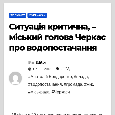
TV СЮЖЕТ
У ЧЕРКАСАХ
Ситуація критична, –
міський голова Черкас
про водопостачання
Від
Editor
#TV
,
СІЧ 19, 2018
#Анатолій Бондаренко
,
#влада
,
#водопостачання
,
#громада
,
#жкк
,
#міськрада
,
#Черкаси
18 січня о 20 год відновлено енергопостачання