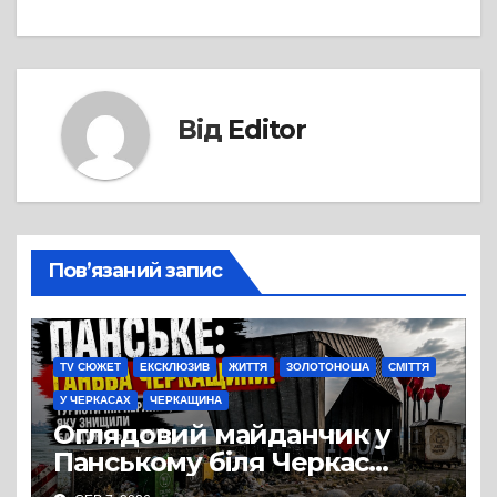
Від
Editor
Пов’язаний запис
TV СЮЖЕТ
ЕКСКЛЮЗИВ
ЖИТТЯ
ЗОЛОТОНОША
СМІТТЯ
У ЧЕРКАСАХ
ЧЕРКАЩИНА
Оглядовий майданчик у
Панському біля Черкас
перетворився на занедбане