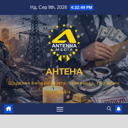
Перейти
Нд. Сер 9th, 2026
4:32:50 PM
до
вмісту
АНТЕНА
Щоденна онлайн газета, телеканал, соціальні
медіа