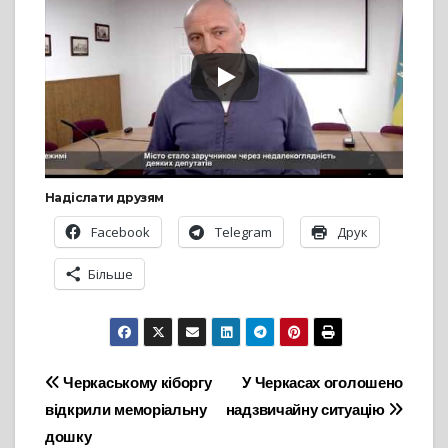
Надіслати друзям
Facebook
Telegram
Друк
Більше
Навігація
Черкаському кіборгу
У Черкасах оголошено
відкрили меморіальну
надзвичайну ситуацію
записів
дошку