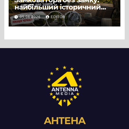
найбільший історичний
міф Черкас
05.08.2026
EDITOR
АНТЕНА