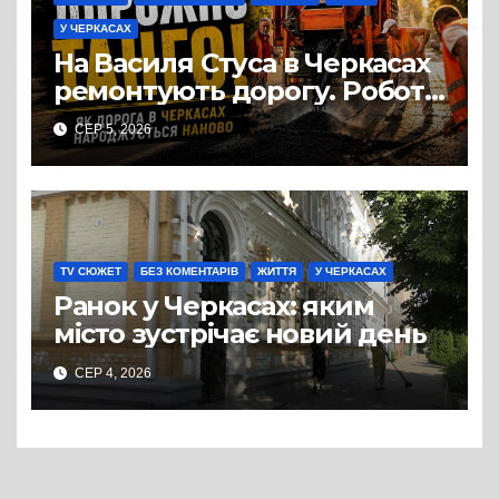
У ЧЕРКАСАХ
На Василя Стуса в Черкасах
ремонтують дорогу. Роботи
ведуться на ділянці від
СЕР 5, 2026
провулка Івана Сірка до
вулиці Надпільної
TV СЮЖЕТ
БЕЗ КОМЕНТАРІВ
ЖИТТЯ
У ЧЕРКАСАХ
Ранок у Черкасах: яким
місто зустрічає новий день
СЕР 4, 2026