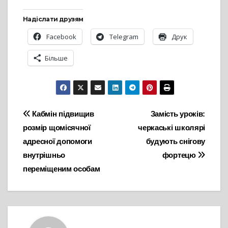
Надіслати друзям
Facebook
Telegram
Друк
Більше
Навігація
Кабмін підвищив
Замість уроків:
розмір щомісячної
черкаські школярі
записів
адресної допомоги
будують снігову
внутрішньо
фортецю
переміщеним особам