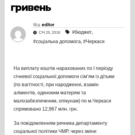
гривень
Від
editor
#бюджет
,
СІЧ 20, 2018
#соціальна допомога
,
#Черкаси
На виплату коштів нарахованих по І періоду
січневої соціальної допомоги сім’ям із дітьми
(по вагітності, при народженні, взамін
аліментів, одиноким матерям та
малозабезпеченим, опікунам) по м.Черкаси
спрямовано 12,967 млн. грн.
За повідомленням речника департаменту
соціальної політики ЧМР, через зміни