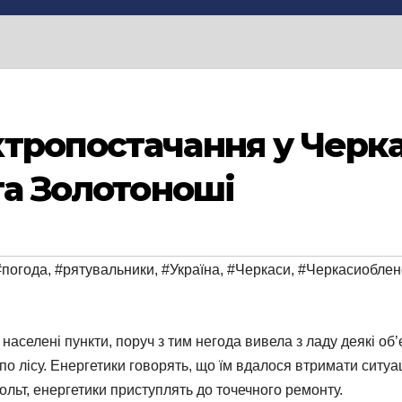
тропостачання у Черк
та Золотоноші
#погода
,
#рятувальники
,
#Україна
,
#Черкаси
,
#Черкасиоблен
населені пункти, поруч з тим негода вивела з ладу деякі об
 по лісу. Енергетики говорять, що їм вдалося втримати ситуа
овольт, енергетики приступлять до точечного ремонту.