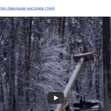
ро ліквідацію наслідків стихії