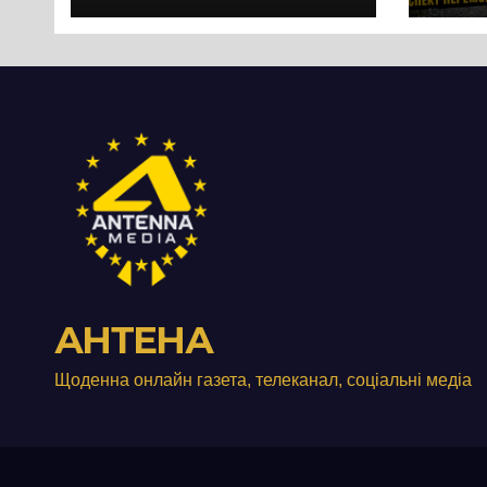
протест до стін
Чер
підприємства ТОВ
«Омега Три», що
займається
виробництвом
м’яса птиці
АНТЕНА
Щоденна онлайн газета, телеканал, соціальні медіа