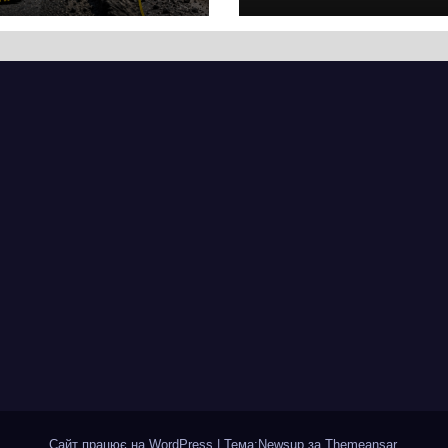
кас
супермаркету
VARUS на
проспекті
Перемоги всох
дерева. І це на
чи можна назв
випадковістю
Сайт працює на WordPress
|
Тема:Newsup за
Themeansar
.