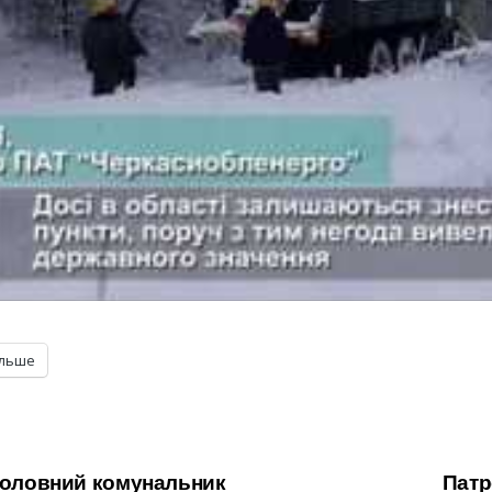
ільше
 головний комунальник
Патр