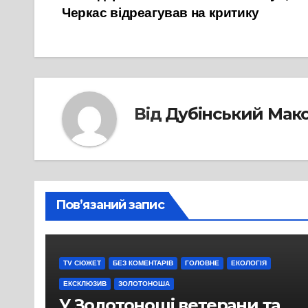
Черкас відреагував на критику
записів
Від
Дубінський Мак
Пов’язаний запис
TV СЮЖЕТ
БЕЗ КОМЕНТАРІВ
ГОЛОВНЕ
ЕКОЛОГІЯ
ЕКСКЛЮЗИВ
ЗОЛОТОНОША
У Золотоноші ветерани та