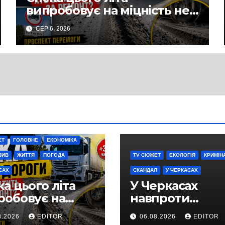
випробовує на міцність не
лише людей, а й дороги
СЕР 6, 2026
Черкас
ЕТ
ГОЛОВНЕ
ЕКОНОМІКА
ЗИВ
ЖИТТЯ
ПОГОДА
TV СЮЖЕТ
ЕКОЛОГІЯ
КРИМІН
САХ
СКАНДАЛ
У ЧЕРКАСАХ
а цього літа
У Черкасах
робовує на
навпроти
ність не лише
будівництва
8.2026
EDITOR
06.08.2026
EDITOR
ей, а й дороги
нового