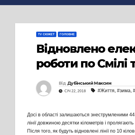
TV СЮЖЕТ
ГОЛОВНЕ
Відновлено елек
роботи по Смілі 
Від
Дубінський Максим
#Життя
,
#зима
,
СІЧ 22, 2018
Досі в області залишаються знеструмленими 44 
лінії довжиною десятки кілометрів і пролягають
Після того, як будуть відновлені лінії по 10 кіл