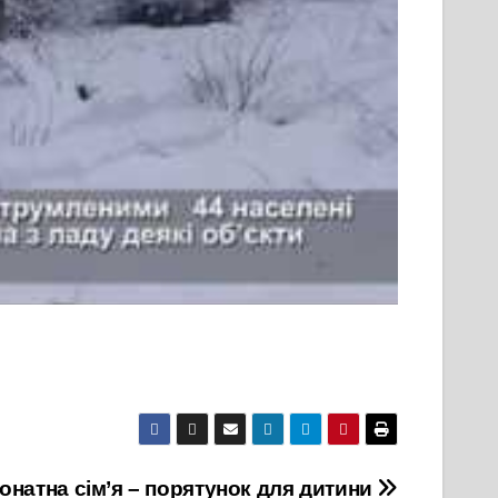
онатна сім’я – порятунок для дитини