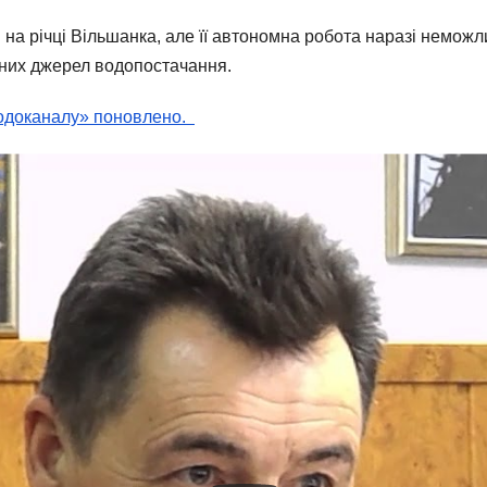
 на річці Вільшанка, але її автономна робота наразі немо
вних джерел водопостачання.
водоканалу» поновлено.