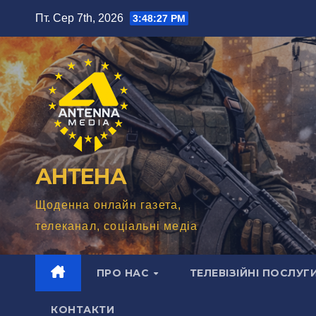
Перейти
Пт. Сер 7th, 2026
3:48:29 PM
до
вмісту
АНТЕНА
Щоденна онлайн газета,
телеканал, соціальні медіа
ПРО НАС
ТЕЛЕВІЗІЙНІ ПОСЛУГ
КОНТАКТИ