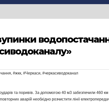
упинки водопостачання
асиводоканалу»
ачання
,
#жкк
,
#Черкаси
,
#черкасиводоканал
оударів та поривів. За допомогою 40 м3 забезпечили 460 км
 повторних аварій необхідно розчистити лінії електропереда