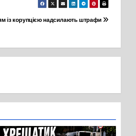
ям із корупцією надсилають штрафи