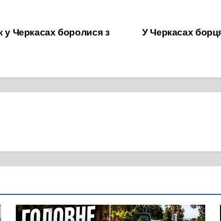
к у Черкасах боролися з
У Черкасах борц