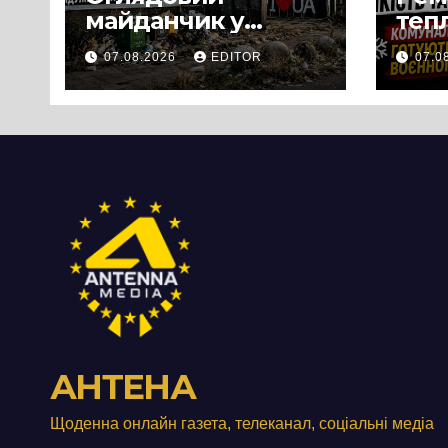
майданчик у
теп
Панському біля
вул
07.08.2026
EDITOR
07.0
Черкас
Свя
перетворився на
зат
занедбане
порі
сміттєзвалище
зап
тер
Вул
від
АНТЕНА
Щоденна онлайн газета, телеканал, соціальні медіа