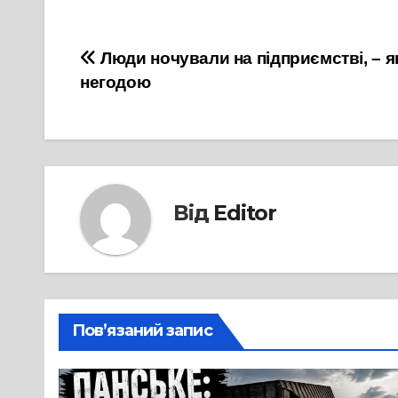
Навігація
Люди ночували на підприємстві, – я
негодою
записів
Від
Editor
Пов’язаний запис