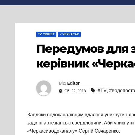
TV СЮЖЕТ
У ЧЕРКАСАХ
Передумов для з
керівник «Черк
Від
Editor
#TV
,
#водопост
СІЧ 22, 2018
Завдяки водоканалівцям вдалося уникнути гідр
задіяні артезіанські свердловини. Аби уникнути
«Черкасиводоканалу» Сергій Овчаренко.