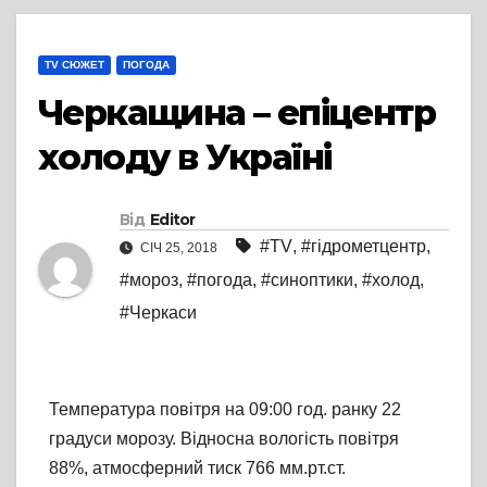
TV СЮЖЕТ
ПОГОДА
Черкащина – епіцентр
холоду в Україні
Від
Editor
#TV
,
#гідрометцентр
,
СІЧ 25, 2018
#мороз
,
#погода
,
#синоптики
,
#холод
,
#Черкаси
Температура повітря на 09:00 год. ранку 22
градуси морозу. Відносна вологість повітря
88%, атмосферний тиск 766 мм.рт.ст.