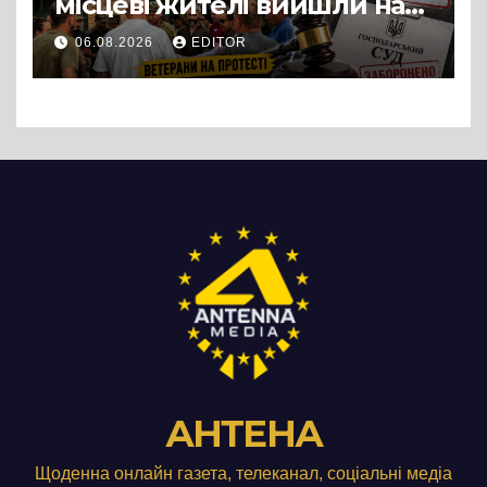
місцеві жителі вийшли на
протест до стін
06.08.2026
EDITOR
підприємства ТОВ «Омега
Три», що займається
виробництвом м’яса птиці
АНТЕНА
Щоденна онлайн газета, телеканал, соціальні медіа