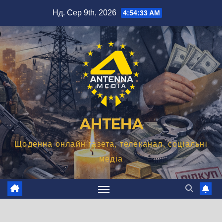
Перейти
Нд. Сер 9th, 2026
4:54:34 AM
до
вмісту
АНТЕНА
Щоденна онлайн газета, телеканал, соціальні
медіа