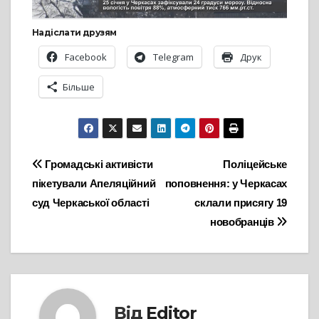
Надіслати друзям
Facebook
Telegram
Друк
Більше
Навігація
Громадські активісти
Поліцейське
пікетували Апеляційний
поповнення: у Черкасах
записів
суд Черкаської області
склали присягу 19
новобранців
Від
Editor