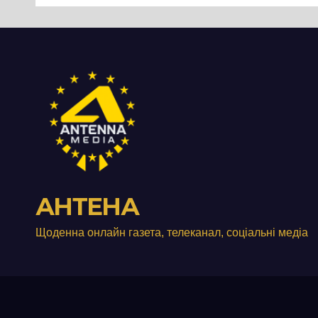
роз
істо
пон
стол
Дні
АНТЕНА
Щоденна онлайн газета, телеканал, соціальні медіа