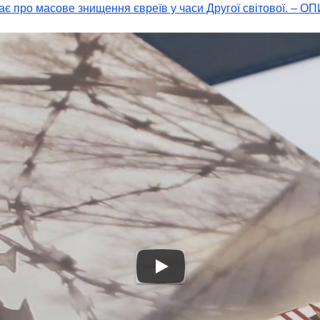
нає про масове знищення євреїв у часи Другої світової. –