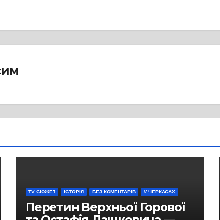
сим
TV СЮЖЕТ
ІСТОРІЯ
БЕЗ КОМЕНТАРІВ
У ЧЕРКАСАХ
Перетин Верхньої Горової
та Остафія Лашковича —