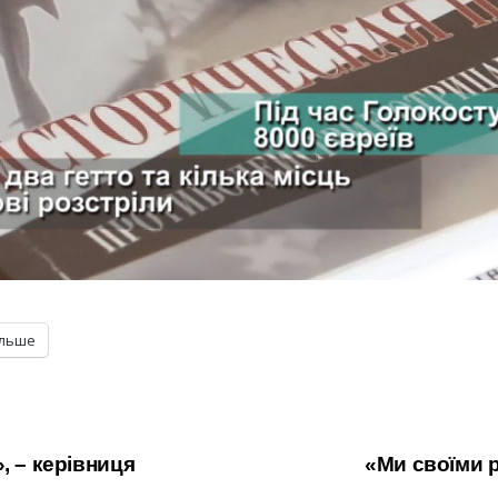
ільше
, – керівниця
«Ми своїми 