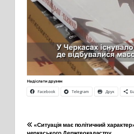
Надіслати друзям
Facebook
Telegram
Друк
Б
Навігація
«Ситуація має політичний характер»
черкаського Держгеокадастру