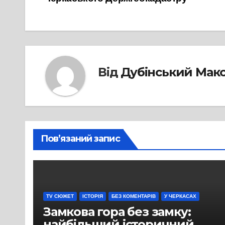
записів
Від
Дубінський Мак
Пов’язаний запис
TV СЮЖЕТ
ІСТОРІЯ
БЕЗ КОМЕНТАРІВ
У ЧЕРКАСАХ
Замкова гора без замку:
найбільший історичний