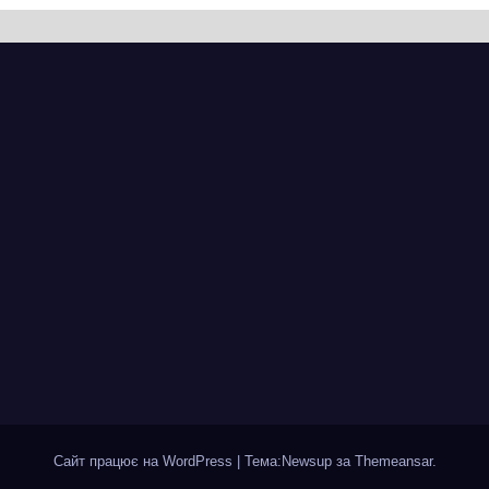
почалася
ділянці від
рія міста, яке
провулка Івана
ад шість
Сірка до вулиці
іть стоїть над
Надпільної
пром
Сайт працює на WordPress
|
Тема:Newsup за
Themeansar
.