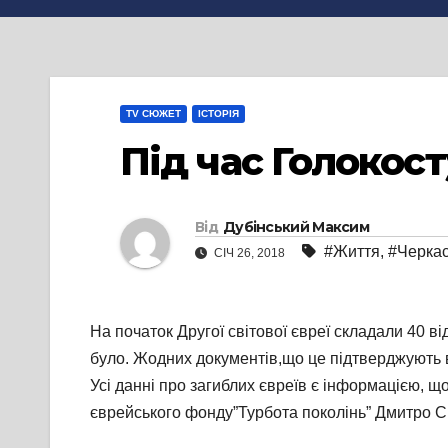
TV СЮЖЕТ
ІСТОРІЯ
Під час Голокост
Від
Дубінський Максим
#Життя
,
#Черка
СІЧ 26, 2018
На початок Другої світової євреї складали 40 в
було. Жодних документів,що це підтверджують в 
Усі данні про загиблих євреїв є інформацією, щ
єврейського фонду”Турбота поколінь” Дмитро С