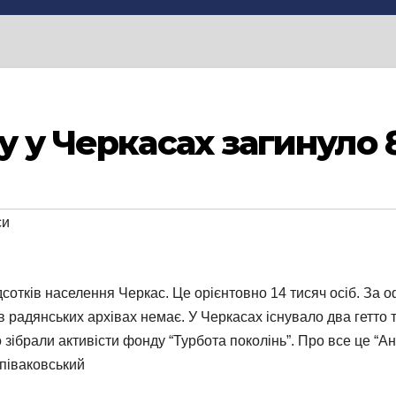
у у Черкасах загинуло 
си
ідсотків населення Черкас. Це орієнтовно 14 тисяч осіб. За
радянських архівах немає. У Черкасах існувало два гетто та
о зібрали активісти фонду “Турбота поколінь”. Про все це “А
піваковський