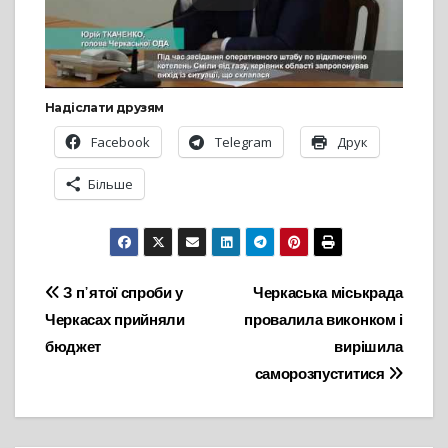
Надіслати друзям
Facebook
Telegram
Друк
Більше
Навігація
З п᾽ятої спроби у
Черкаська міськрада
Черкасах прийняли
провалила виконком і
записів
бюджет
вирішила
саморозпуститися