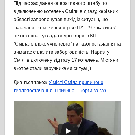
Під час засідання оперативного штабу по
відключенню котелень Сміли від газу, керівник
області запропонував вихід із ситуації, що
склалася. Втім, керівництво ПАТ “Черкасигаз”
не поспішає укладати договори із КП
“Смілатеплокомуненерго” на газопостачання та
вимагає сплатити заборгованість. Наразі у
Смілі відключену від газу 17 котелень. Містяни
вкотре стали заручниками ситуації
Дивіться також:
У місті Сміла припинено
теплопостачання. Причина – борги за газ