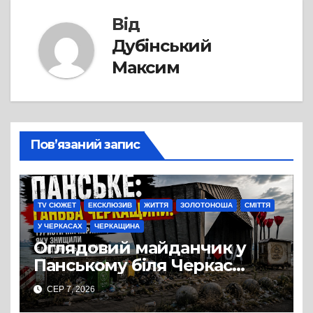
Від
Дубінський
Максим
Пов’язаний запис
TV СЮЖЕТ
ЕКСКЛЮЗИВ
ЖИТТЯ
ЗОЛОТОНОША
СМІТТЯ
У ЧЕРКАСАХ
ЧЕРКАЩИНА
Оглядовий майданчик у
Панському біля Черкас
перетворився на занедбане
СЕР 7, 2026
сміттєзвалище