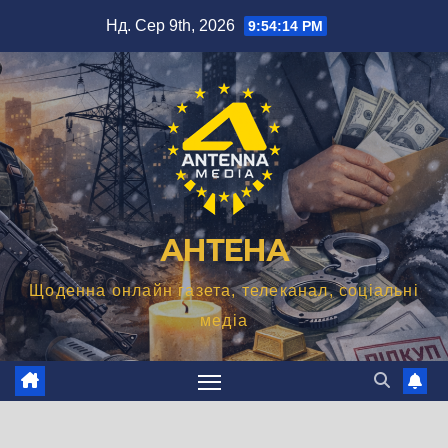
Перейти
Нд. Сер 9th, 2026
9:54:15 PM
до
вмісту
АНТЕНА
Щоденна онлайн газета, телеканал, соціальні
медіа