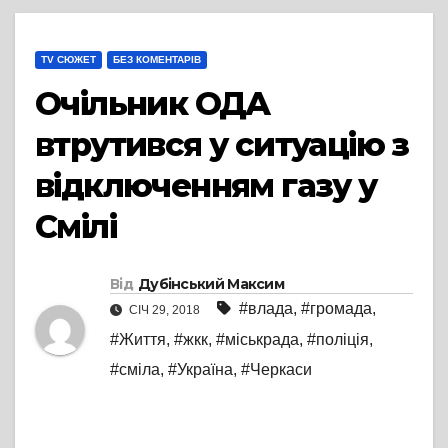
TV СЮЖЕТ
БЕЗ КОМЕНТАРІВ
Очільник ОДА
втрутився у ситуацію з
відключенням газу у
Смілі
Від
Дубінський Максим
#влада
,
#громада
,
СІЧ 29, 2018
#Життя
,
#жкк
,
#міськрада
,
#поліція
,
#сміла
,
#Україна
,
#Черкаси