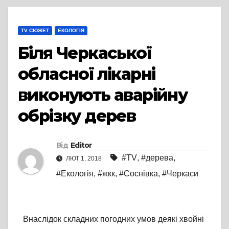
TV СЮЖЕТ
ЕКОЛОГІЯ
Біля Черкаської
обласної лікарні
виконують аварійну
обрізку дерев
Від
Editor
#TV
,
#дерева
,
ЛЮТ 1, 2018
#Екологія
,
#жкк
,
#Соснівка
,
#Черкаси
Внаслідок складних погодних умов деякі хвойні