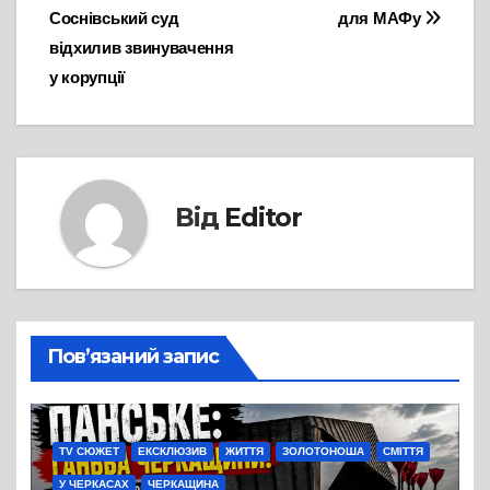
записів
Соснівський суд
для МАФу
відхилив звинувачення
у корупції
Від
Editor
Пов’язаний запис
TV СЮЖЕТ
ЕКСКЛЮЗИВ
ЖИТТЯ
ЗОЛОТОНОША
СМІТТЯ
У ЧЕРКАСАХ
ЧЕРКАЩИНА