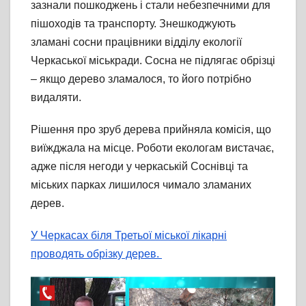
зазнали пошкоджень і стали небезпечними для
пішоходів та транспорту. Знешкоджують
зламані сосни працівники відділу екології
Черкаської міськради. Сосна не підлягає обрізці
– якщо дерево зламалося, то його потрібно
видаляти.
Рішення про зруб дерева прийняла комісія, що
виїжджала на місце. Роботи екологам вистачає,
адже після негоди у черкаській Соснівці та
міських парках лишилося чимало зламаних
дерев.
У Черкасах біля Третьої міської лікарні
проводять обрізку дерев.