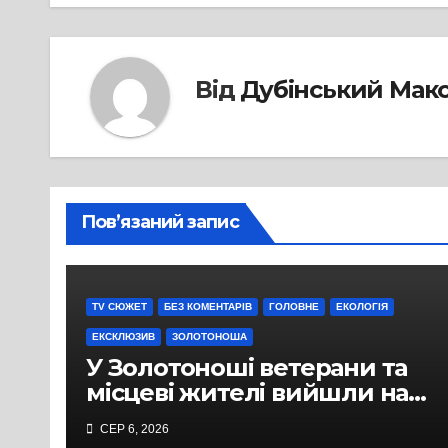
Від
Дубінський Мак
Пов’язаний запис
TV СЮЖЕТ
БЕЗ КОМЕНТАРІВ
ГОЛОВНЕ
ЕКОЛОГІЯ
ЕКСКЛЮЗИВ
ЗОЛОТОНОША
У Золотоноші ветерани та
місцеві жителі вийшли на
протест до стін
СЕР 6, 2026
підприємства ТОВ «Омега