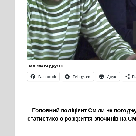
Надіслати друзям
Facebook
Telegram
Друк
Б
Навігація
Головний поліціянт Сміли не погодж
статистикою розкриття злочинів на С
записів