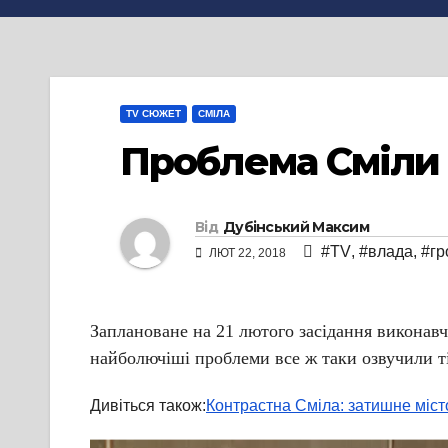
TV СЮЖЕТ
СМІЛА
Проблема Сміли 
Від
Дубінський Максим
#TV
,
#влада
,
#гр
ЛЮТ 22, 2018
Заплановане на 21 лютого засідання виконавч
найболючіші проблеми все ж таки озвучили т
Дивіться також:
Контрастна Сміла: затишне міст