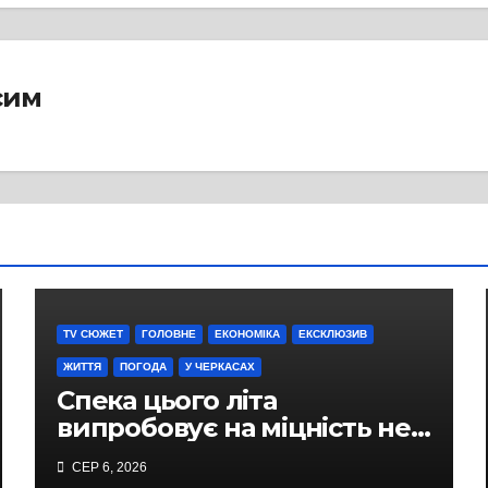
сим
TV СЮЖЕТ
ГОЛОВНЕ
ЕКОНОМІКА
ЕКСКЛЮЗИВ
ЖИТТЯ
ПОГОДА
У ЧЕРКАСАХ
Спека цього літа
випробовує на міцність не
лише людей, а й дороги
СЕР 6, 2026
Черкас