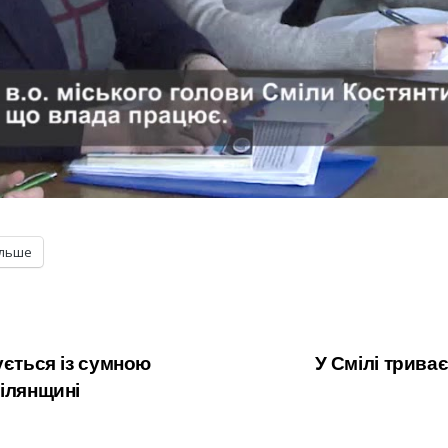
ільше
ується із сумною
У Смілі трива
мілянщині