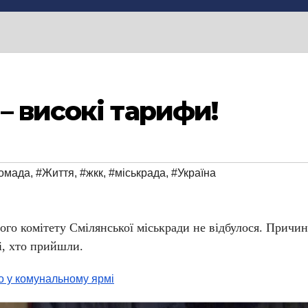
– високі тарифи!
омада
,
#Життя
,
#жкк
,
#міськрада
,
#Україна
ого комітету Смілянської міськради не відбулося. Причин
і, хто прийшли.
о у комунальному ярмі