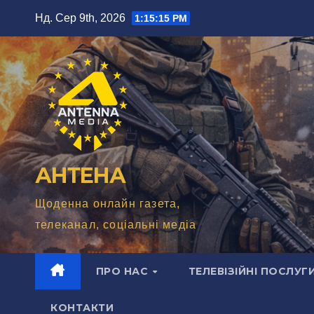
Перейти
Нд. Сер 9th, 2026
1:15:16 PM
до
вмісту
АНТЕНА
Щоденна онлайн газета,
телеканал, соціальні медіа
ПРО НАС
ТЕЛЕВІЗІЙНІ ПОСЛУГ
КОНТАКТИ