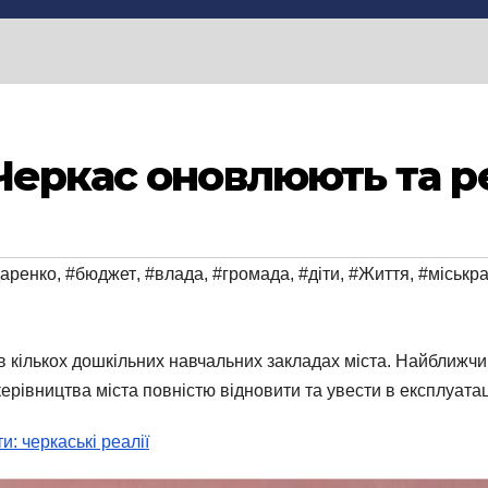
Черкас оновлюють та 
даренко
,
#бюджет
,
#влада
,
#громада
,
#діти
,
#Життя
,
#міськр
 в кількох дошкільних навчальних закладах міста. Найближч
керівництва міста повністю відновити та увести в експлуата
: черкаські реалії