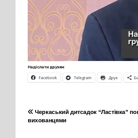
Надіслати друзям
Facebook
Telegram
Друк
Б
Навігація
Черкаський дитсадок “Ластівка” п
вихованцями
записів