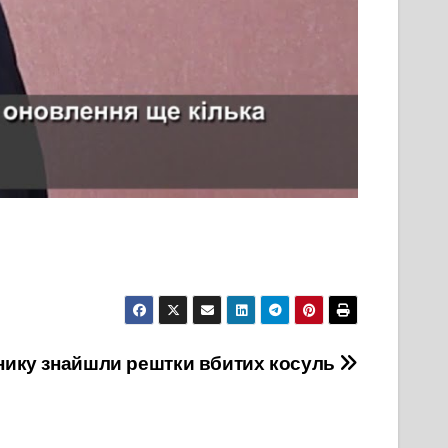
тнику знайшли рештки вбитих косуль