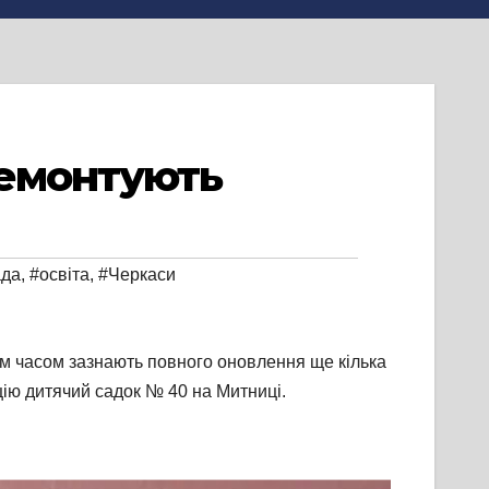
ремонтують
ада
,
#освіта
,
#Черкаси
им часом зазнають повного оновлення ще кілька
цію дитячий садок № 40 на Митниці.