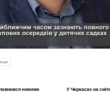
ільше
оповнився новими
У Черкасах на смі