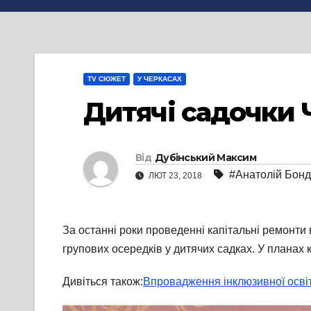
TV СЮЖЕТ
У ЧЕРКАСАХ
Дитячі садочки 
Від
Дубінський Максим
#Анатолій Бон
ЛЮТ 23, 2018
За останні роки проведенні капітальні ремонти
групових осередків у дитячих садках. У планах 
Дивіться також:
Впровадження інклюзивної освіти