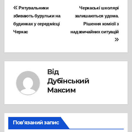
Навігація
Рятувальники
Черкаські школярі
збивають бурульки на
залишаються удома.
записів
будинках у середмісці
Рішення комісії з
Черкас
надзвичайних ситуацій
Від
Дубінський
Максим
Пов’язаний запис