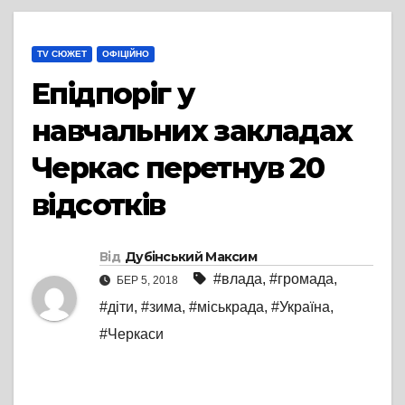
TV СЮЖЕТ
ОФІЦІЙНО
Епідпоріг у
навчальних закладах
Черкас перетнув 20
відсотків
Від
Дубінський Максим
#влада
,
#громада
,
БЕР 5, 2018
#діти
,
#зима
,
#міськрада
,
#Україна
,
#Черкаси