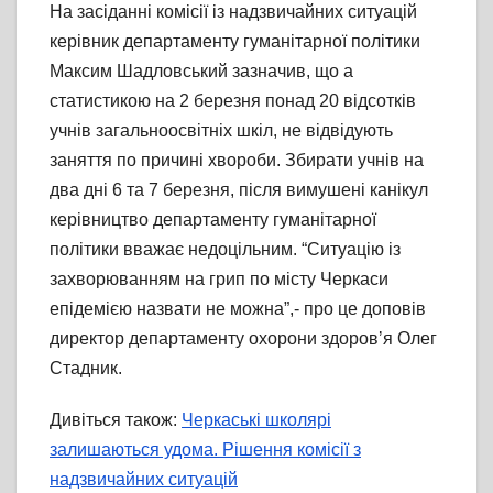
На засіданні комісії із надзвичайних ситуацій
керівник департаменту гуманітарної політики
Максим Шадловський зазначив, що а
статистикою на 2 березня понад 20 відсотків
учнів загальноосвітніх шкіл, не відвідують
заняття по причині хвороби. Збирати учнів на
два дні 6 та 7 березня, після вимушені канікул
керівництво департаменту гуманітарної
політики вважає недоцільним. “Ситуацію із
захворюванням на грип по місту Черкаси
епідемією назвати не можна”,- про це доповів
директор департаменту охорони здоровʼя Олег
Стадник.
Дивіться також:
Черкаські школярі
залишаються удома. Рішення комісії з
надзвичайних ситуацій