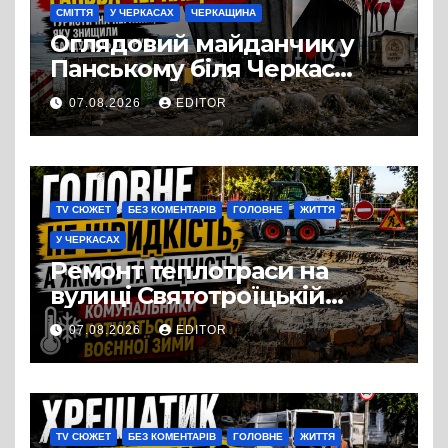
СМІТТЯ
У ЧЕРКАСАХ
ЧЕРКАЩИНА
Оглядовий майданчик у
Панському біля Черкас
перетворився на занедбане
07.08.2026
EDITOR
сміттєзвалище
TV СЮЖЕТ
БЕЗ КОМЕНТАРІВ
ГОЛОВНЕ
ЖИТТЯ
У ЧЕРКАСАХ
Ремонт теплотраси на
вулиці Святотроїцькій
затягнувся порівняно із
07.08.2026
EDITOR
запланованими термінами.
Вулицю досі не відкрили
для руху
TV СЮЖЕТ
БЕЗ КОМЕНТАРІВ
ГОЛОВНЕ
ЖИТТЯ