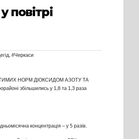
у повітрі
егід
,
#Черкаси
ДОПУСТИМИХ НОРМ ДІОКСИДОМ АЗОТУ ТА
районі збільшились у 1,8 та 1,3 раза
редньомісячна концентрація –
у 5 разів.