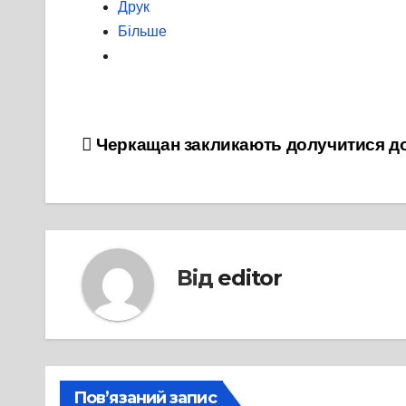
Друк
Більше
Навігація
Черкащан закликають долучитися до 
записів
Від
editor
Пов’язаний запис