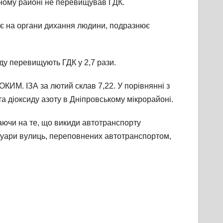
енному районі не перевищував ГДК.
ває на органи дихання людини, подразнює
ду перевищують ГДК у 2,7 рази.
КИМ. ІЗА за лютий склав 7,22. У порівнянні з
а діоксиду азоту в Дніпровському мікрорайоні.
аючи на те, що викиди автотранспорту
туари вулиць, переповнених автотранспортом,