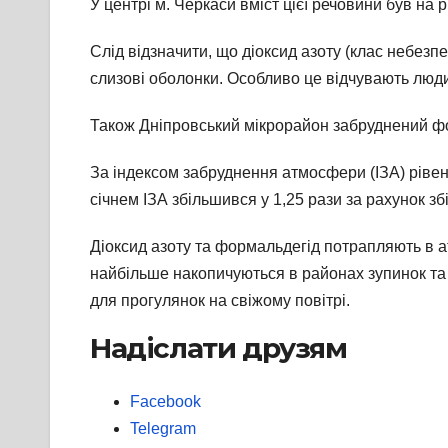
У центрі м. Черкаси вміст цієї речовини був на
Слід відзначити, що діоксид азоту (клас небез
слизові оболонки. Особливо це відчувають люд
Також Дніпровський мікрорайон забруднений фо
За індексом забруднення атмосфери (ІЗА) рівен
січнем ІЗА збільшився у 1,25 рази за рахунок з
Діоксид азоту та формальдегід потрапляють в 
найбільше накопичуються в районах зупинок та
для прогулянок на свіжому повітрі.
Надіслати друзям
Facebook
Telegram