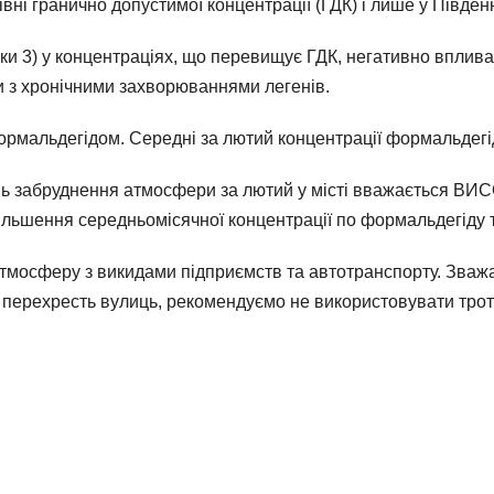
 рівні гранично допустимої концентрації (ГДК) і лише у Півд
пеки 3) у концентраціях, що перевищує ГДК, негативно впли
и з хронічними захворюваннями легенів.
рмальдегідом. Середні за лютий концентрації формальдегі
ь забруднення атмосфери за лютий у місті вважається ВИСО
більшення середньомісячної концентрації по формальдегіду т
атмосферу з викидами підприємств та автотранспорту. Зваж
 перехресть вулиць, рекомендуємо не використовувати тро