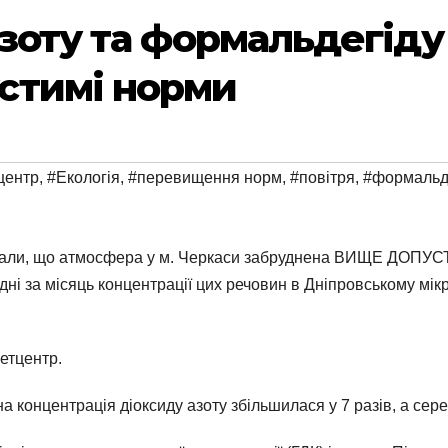
зоту та формальдегіду 
стимі норми
центр
,
#Екологія
,
#перевищення норм
,
#повітря
,
#формальд
показали, що атмосфера у м. Черкаси забруднена ВИЩЕ 
 за місяць концентрації цих речовин в Дніпровському мікро
етцентр.
а концентрація діоксиду азоту збільшилася у 7 разів, а се