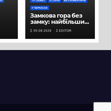
АЛ
TV СЮЖЕТ
ІСТОРІЯ
БЕЗ КОМЕНТАРІВ
У ЧЕРКАСАХ
Замкова гора без
замку: найбільший
історичний міф
05.08.2026
EDITOR
Черкас
ли
вряд
ати