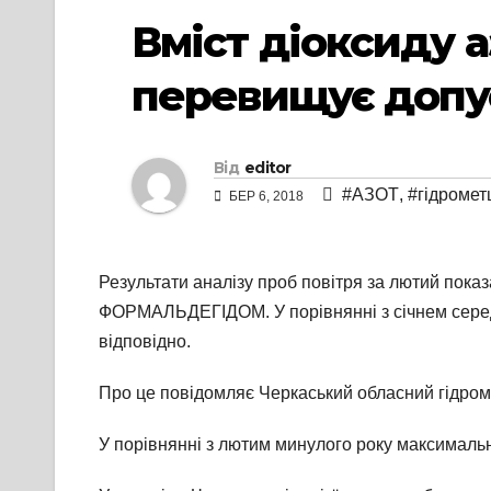
Вміст діоксиду а
перевищує допу
Від
editor
#АЗОТ
,
#гідромет
БЕР 6, 2018
Результати аналізу проб повітря за лютий 
ФОРМАЛЬДЕГІДОМ. У порівнянні з січнем середні
відповідно.
Про це повідомляє Черкаський обласний гідром
У порівнянні з лютим минулого року максимальн