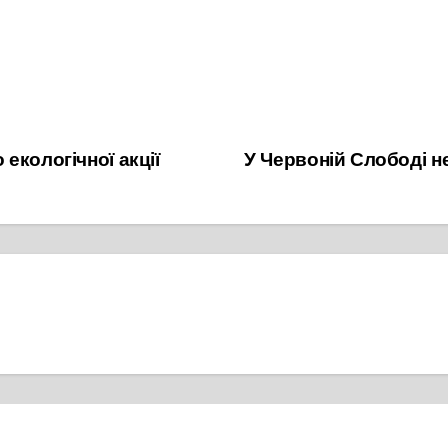
екологічної акції
У Червоній Слободі н