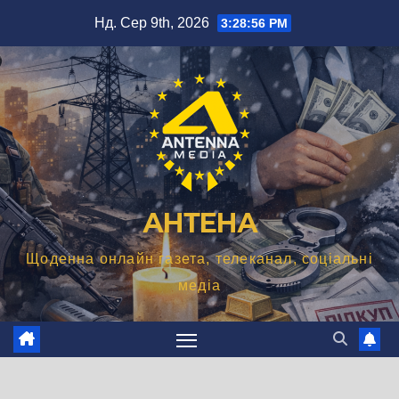
Перейти
Нд. Сер 9th, 2026
3:28:57 PM
до
вмісту
АНТЕНА
Щоденна онлайн газета, телеканал, соціальні
медіа