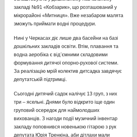
закладі №91 «Кобзарик», що розташований у
мікрорайоні «Митниця». Вже незабаром малята
зможуть приймати водні процедури.
Нині у Черкасах діє лише два басейни на базі
дошкільних закладів освіти. Втім, плавання та
водна аеробіка є від᾽ємними складовими
формування дитячої опорно-рухової системи.
За реалізацію мрій колектив дитсадка завдячує
депутатській підтримці.
Сьогодні дитячий садок налічує 13 груп, з них
три – ясельні. Днями було відкрито іще один
груповий осередок для наймолодших
вихованців. З нагоди події музичний інвентар
закладу поповнився новенькою гітарою з рук
депутата Юрія Тренкіна, аби дітлахи мали