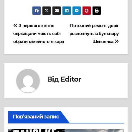
Навігація
З першого квітня
Поточний ремонт доріг
черкащани мають собі
розпочнуть із бульвару
записів
обрати сімейного лікаря
Шевченка
Від
Editor
Пов’язаний запис