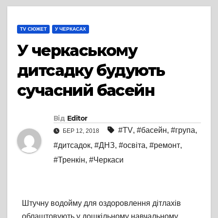
TV СЮЖЕТ
У ЧЕРКАСАХ
У черкаському
дитсадку будують
сучасний басейн
Від
Editor
#TV
,
#басейн
,
#група
,
БЕР 12, 2018
#дитсадок
,
#ДНЗ
,
#освіта
,
#ремонт
,
#Тренкін
,
#Черкаси
Штучну водойму для оздоровлення дітлахів
облаштовують у дошкільному навчальному