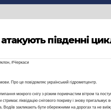
атакують південні ци
иклон
,
#Черкаси
 умови. Про це повідомляє український гідрометцентр.
алипання мокрого снігу з різким поривчастим вітром та пос
хи стримає ліквідацію снігового покриву і знову пригальмує
а. Водіїв закликають бути обережними на дорогах та не виї