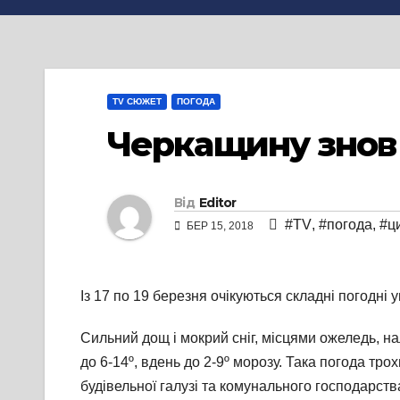
TV СЮЖЕТ
ПОГОДА
Черкащину знов 
Від
Editor
#TV
,
#погода
,
#ц
БЕР 15, 2018
Із 17 по 19 березня очікуються складні погодні
Сильний дощ і мокрий сніг, місцями ожеледь, н
до 6-14º, вдень до 2-9º морозу. Така погода тро
будівельної галузі та комунального господарств