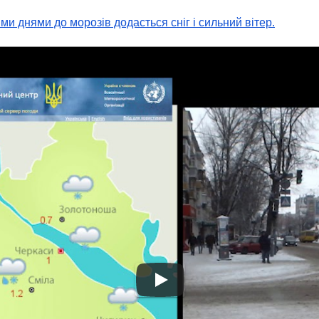
и днями до морозів додасться сніг і сильний вітер.