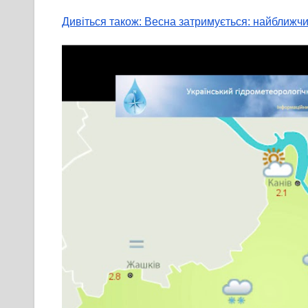
Дивіться також: Весна затримується: найближчим