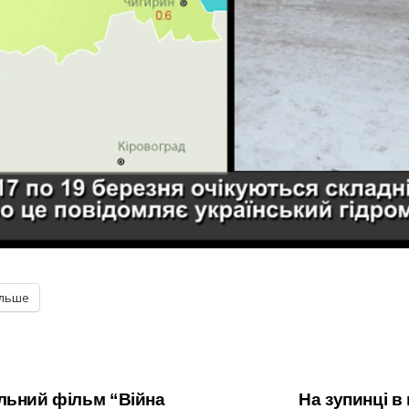
ільше
льний фільм “Війна
На зупинці в