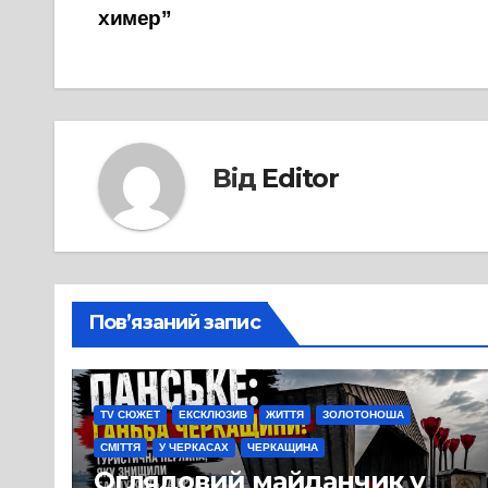
химер”
записів
Від
Editor
Пов’язаний запис
TV СЮЖЕТ
ЕКСКЛЮЗИВ
ЖИТТЯ
ЗОЛОТОНОША
СМІТТЯ
У ЧЕРКАСАХ
ЧЕРКАЩИНА
Оглядовий майданчик у