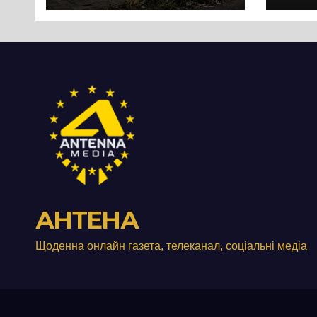
перетворився на
зат
занедбане
порі
сміттєзвалище
зап
тер
Вул
від
АНТЕНА
Щоденна онлайн газета, телеканал, соціальні медіа