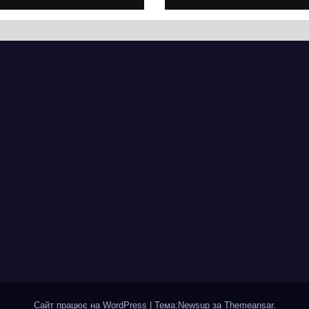
ягнувся
Хрещатик на
вняно із
перехресті з
ланованими
Грушевського
мінами.
через ремонт
ицю досі не
тепломережі
крили для руху
Сайт працює на WordPress
|
Тема:Newsup за
Themeansar
.