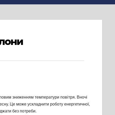
клони
туповим зниженням температури повітря. Вночі
 весну. Це може ускладнити роботу енергетичної,
жджати без потреби.