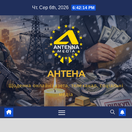
Перейти
Чт. Сер 6th, 2026
6:42:15 PM
до
вмісту
АНТЕНА
Щоденна онлайн газета, телеканал, соціальні
медіа