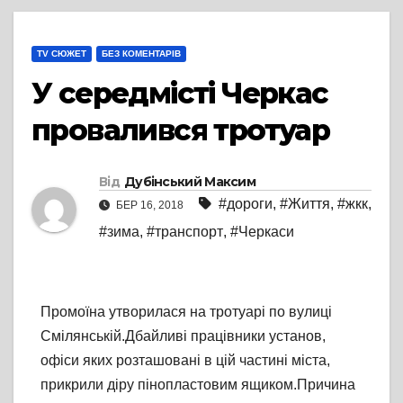
TV СЮЖЕТ
БЕЗ КОМЕНТАРІВ
У середмісті Черкас
провалився тротуар
Від
Дубінський Максим
#дороги
,
#Життя
,
#жкк
,
БЕР 16, 2018
#зима
,
#транспорт
,
#Черкаси
Промоїна утворилася на тротуарі по вулиці
Смілянській.Дбайливі працівники установ,
офіси яких розташовані в цій частині міста,
прикрили діру пінопластовим ящиком.Причина