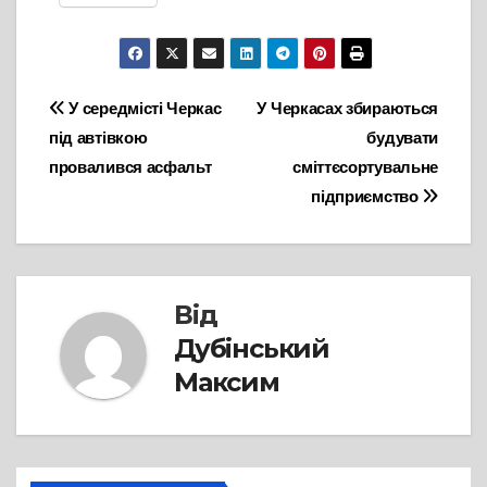
Навігація
У середмісті Черкас
У Черкасах збираються
під автівкою
будувати
записів
провалився асфальт
сміттєсортувальне
підприємство
Від
Дубінський
Максим