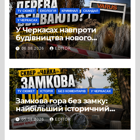
TV СЮЖЕТ
ЕКОЛОГІЯ
КРИМІНАЛ
СКАНДАЛ
У ЧЕРКАСАХ
У Черкасах навпроти
будівництва нового
супермаркету VARUS на
06.08.2026
EDITOR
проспекті Перемоги всохли
дерева. І це навряд чи
можна назвати
випадковістю
TV СЮЖЕТ
ІСТОРІЯ
БЕЗ КОМЕНТАРІВ
У ЧЕРКАСАХ
Замкова гора без замку:
найбільший історичний
міф Черкас
05.08.2026
EDITOR