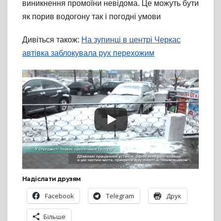
виникнення промоїни невідома. Це можуть бути
як порив водогону так і погодні умови
Дивіться також:
На зупинці в центрі Черкас
автівка заблокувала рух перехожим
Надіслати друзям
Facebook
Telegram
Друк
Більше