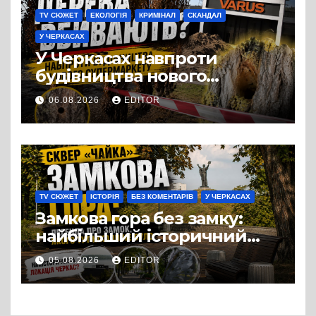
TV СЮЖЕТ
ЕКОЛОГІЯ
КРИМІНАЛ
СКАНДАЛ
У ЧЕРКАСАХ
У Черкасах навпроти
будівництва нового
супермаркету VARUS на
06.08.2026
EDITOR
проспекті Перемоги всохли
дерева. І це навряд чи
можна назвати
випадковістю
TV СЮЖЕТ
ІСТОРІЯ
БЕЗ КОМЕНТАРІВ
У ЧЕРКАСАХ
Замкова гора без замку:
найбільший історичний
міф Черкас
05.08.2026
EDITOR