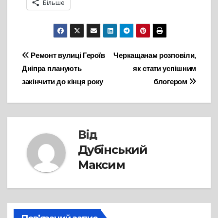
Більше
Навігація
Ремонт вулиці Героїв
Черкащанам розповіли,
Дніпра планують
як стати успішним
записів
закінчити до кінця року
блогером
Від
Дубінський
Максим