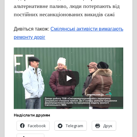
альтернативне паливо, люди потерпають від
постійних несанкціонованих викидів сажі
Дивіться також:
Смілянські активісти вимагають
ремонту доріг
Надіслати друзям
Facebook
Telegram
Друк