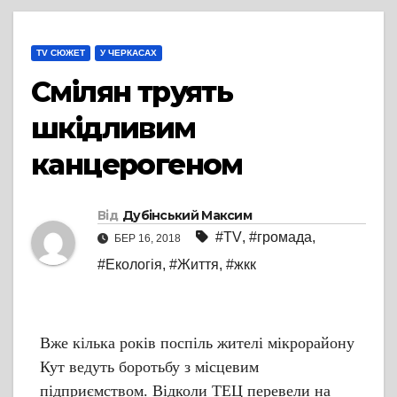
TV СЮЖЕТ
У ЧЕРКАСАХ
Смілян труять
шкідливим
канцерогеном
Від
Дубінський Максим
#TV
,
#громада
,
БЕР 16, 2018
#Екологія
,
#Життя
,
#жкк
Вже кілька років поспіль жителі мікрорайону
Кут ведуть боротьбу з місцевим
підприємством. Відколи ТЕЦ перевели на