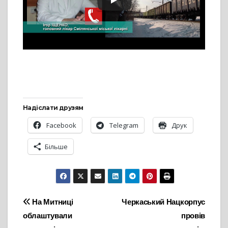
Надіслати друзям
Facebook
Telegram
Друк
Більше
Навігація
На Митниці
Черкаський Нацкорпус
облаштували
провів
записів