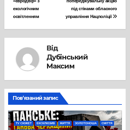
«євродвір» з
попереджувальну акцію
екологічним
під стінами обласного
освітленням
управління Нацполіції
Від
Дубінський
Максим
Пов’язаний запис
TV СЮЖЕТ
ЕКСКЛЮЗИВ
ЖИТТЯ
ЗОЛОТОНОША
СМІТТЯ