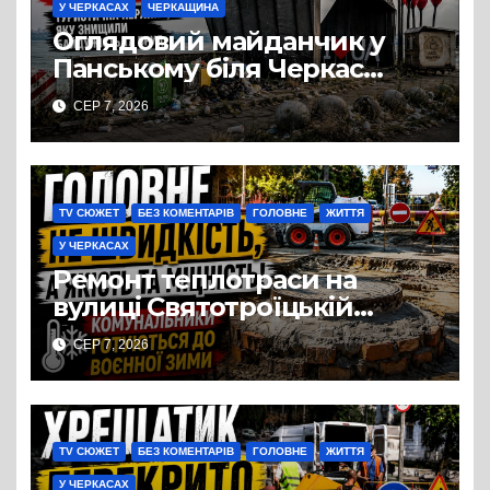
У ЧЕРКАСАХ
ЧЕРКАЩИНА
Оглядовий майданчик у
Панському біля Черкас
перетворився на занедбане
СЕР 7, 2026
сміттєзвалище
TV СЮЖЕТ
БЕЗ КОМЕНТАРІВ
ГОЛОВНЕ
ЖИТТЯ
У ЧЕРКАСАХ
Ремонт теплотраси на
вулиці Святотроїцькій
затягнувся порівняно із
СЕР 7, 2026
запланованими термінами.
Вулицю досі не відкрили
для руху
TV СЮЖЕТ
БЕЗ КОМЕНТАРІВ
ГОЛОВНЕ
ЖИТТЯ
У ЧЕРКАСАХ