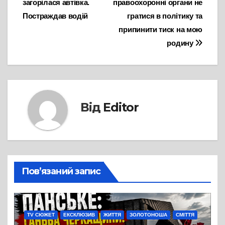
загорілася автівка.
правоохоронні органи не
записів
Постраждав водій
гратися в політику та
припинити тиск на мою
родину
Від
Editor
Пов’язаний запис
TV СЮЖЕТ
ЕКСКЛЮЗИВ
ЖИТТЯ
ЗОЛОТОНОША
СМІТТЯ