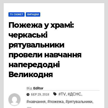
TV СЮЖЕТ
ВИПАДКИ
Пожежа у храмі:
черкаські
рятувальники
провели навчання
напередодні
Великодня
Від
Editor
#TV
,
#ДСНС
,
БЕР 29, 2018
#навчання
,
#пожежа
,
#рятувальники
,