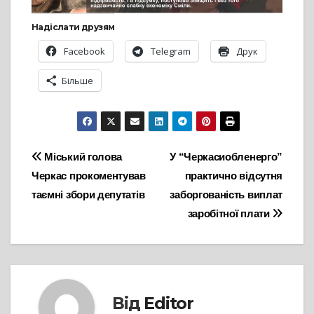
Надіслати друзям
Facebook
Telegram
Друк
Більше
Навігація
Міський голова
У “Черкасиобленерго”
Черкас прокоментував
практично відсутня
записів
таємні збори депутатів
заборгованість виплат
заробітної плати
Від
Editor