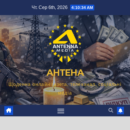
Перейти
Чт. Сер 6th, 2026
4:10:35 AM
до
вмісту
АНТЕНА
Щоденна онлайн газета, телеканал, соціальні
медіа