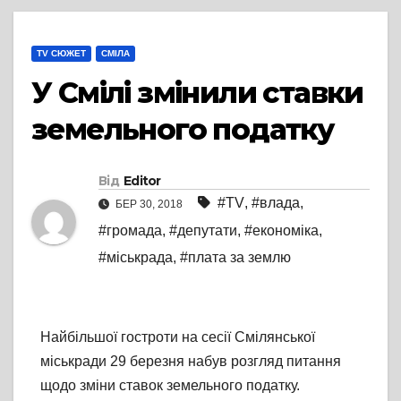
TV СЮЖЕТ
СМІЛА
У Смілі змінили ставки
земельного податку
Від
Editor
#TV
,
#влада
,
БЕР 30, 2018
#громада
,
#депутати
,
#економіка
,
#міськрада
,
#плата за землю
Найбільшої гостроти на сесії Смілянської
міськради 29 березня набув розгляд питання
щодо зміни ставок земельного податку.