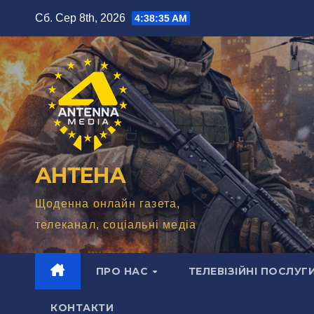
Перейти
Сб. Сер 8th, 2026
4:38:37 AM
до
вмісту
АНТЕНА
Щоденна онлайн газета,
телеканал, соціальні медіа
ПРО НАС
ТЕЛЕВІЗІЙНІ ПОСЛУГ
КОНТАКТИ