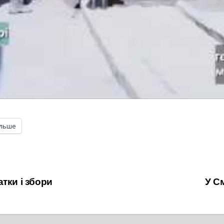
ільше
тки і збори
У См