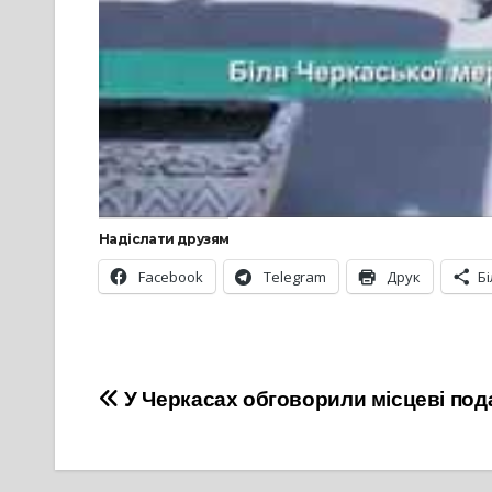
Надіслати друзям
Facebook
Telegram
Друк
Б
Навігація
У Черкасах обговорили місцеві пода
записів