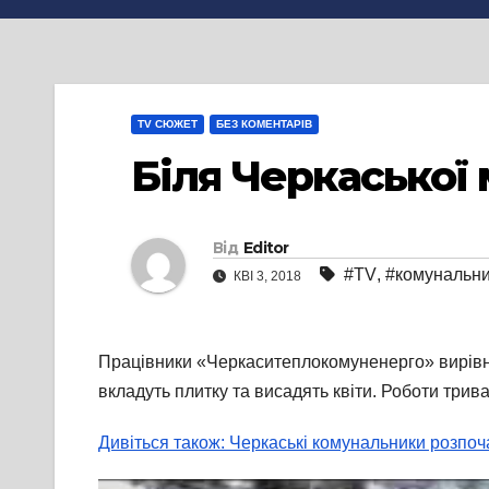
TV СЮЖЕТ
БЕЗ КОМЕНТАРІВ
Біля Черкаської 
Від
Editor
#TV
,
#комунальн
КВІ 3, 2018
Працівники «Черкаситеплокомуненерго» вирівню
вкладуть плитку та висадять квіти. Роботи трив
Дивіться також: Черкаські комунальники розпо