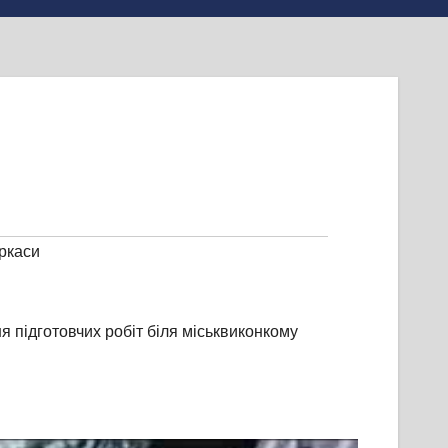
ркаси
 підготовчих робіт біля міськвиконкому