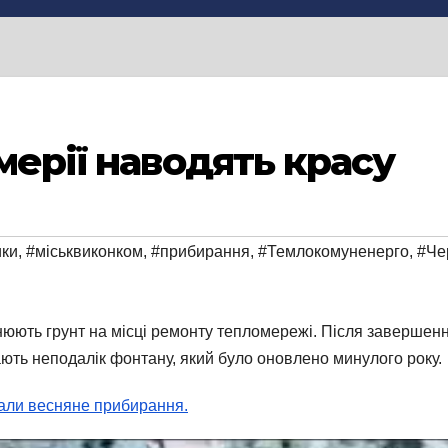
мерії наводять красу
ики
,
#міськвиконком
,
#прибирання
,
#Темлокомуненерго
,
#Че
ють грунт на місці ремонту тепломережі. Після завершення
ають неподалік фонтану, який було оновлено минулого року.
чали весняне прибирання.