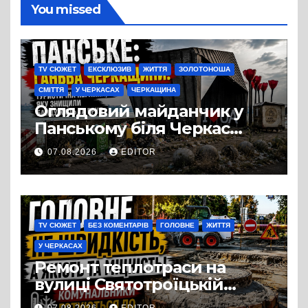
You missed
TV СЮЖЕТ
ЕКСКЛЮЗИВ
ЖИТТЯ
ЗОЛОТОНОША
СМІТТЯ
У ЧЕРКАСАХ
ЧЕРКАЩИНА
Оглядовий майданчик у
Панському біля Черкас
перетворився на занедбане
07.08.2026
EDITOR
сміттєзвалище
TV СЮЖЕТ
БЕЗ КОМЕНТАРІВ
ГОЛОВНЕ
ЖИТТЯ
У ЧЕРКАСАХ
Ремонт теплотраси на
вулиці Святотроїцькій
затягнувся порівняно із