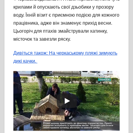
крилами й опускають свої дзьобики у прозору
воду. Їхній візит є приємною подією для кожного
працівника, адже він знаменує прихід весни.
Цьогоріч для птахів змайстрували хатинку,
місточок та завезли ряску.
Дивіться також: На черкаському пляжі зимують
дикі качки.