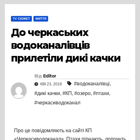
TV СЮЖЕТ
ЖИТТЯ
До черкаських
водоканалівців
прилетіли дикі качки
Від
Editor
#водоканалівці
,
КВІ 23, 2018
#дикі качки
,
#КП
,
#озеро
,
#птахи
,
#черкасиводоканал
Про це повідомляють на сайті КП
«Черкасиводоканал». Птахи пірнають, лопочуть