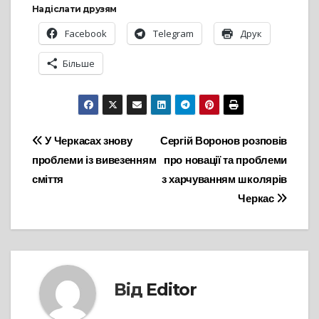
Надіслати друзям
Facebook
Telegram
Друк
Більше
Навігація
У Черкасах знову
Сергій Воронов розповів
проблеми із вивезенням
про новації та проблеми
записів
сміття
з харчуванням школярів
Черкас
Від
Editor