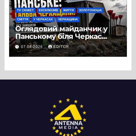
TV СЮЖЕТ
ЕКСКЛЮЗИВ
ЖИТТЯ
ЗОЛОТОНОША
СМІТТЯ
У ЧЕРКАСАХ
ЧЕРКАЩИНА
Оглядовий майданчик у
Панському біля Черкас
перетворився на занедбане
07.08.2026
EDITOR
сміттєзвалище