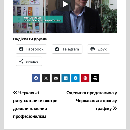
Надіслати друзям
Facebook
Telegram
Друк
Більше
Навігація
Черкаські
Одеситка представила у
рятувальники вкотре
Черкасах авторську
записів
довели власний
графіку
професіоналізм