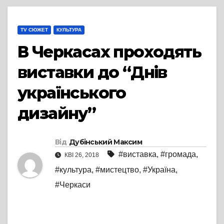
TV СЮЖЕТ
КУЛЬТУРА
В Черкасах проходять
виставки до “Днів
українського
дизайну”
Від
Дубінський Максим
#виставка
,
#громада
,
КВІ 26, 2018
#культура
,
#мистецтво
,
#Україна
,
#Черкаси