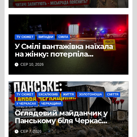
щодо освітлення
TV СЮЖЕТ
ВИПАДКИ
СМІЛА
У Смілі вантажівка наїхала
на жінку: потерпіла
померла в лікарні
СЕР 10, 2026
TV СЮЖЕТ
ЕКСКЛЮЗИВ
ЖИТТЯ
ЗОЛОТОНОША
СМІТТЯ
У ЧЕРКАСАХ
ЧЕРКАЩИНА
Оглядовий майданчик у
Панському біля Черкас
перетворився на занедбане
СЕР 7, 2026
сміттєзвалище