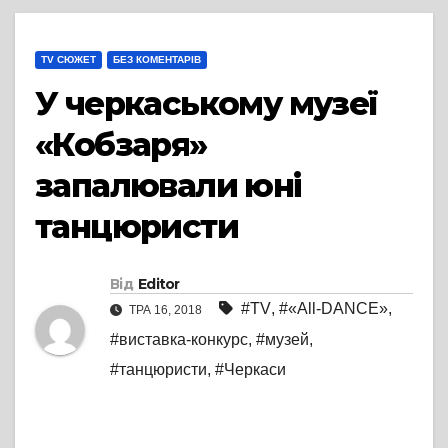
TV СЮЖЕТ
БЕЗ КОМЕНТАРІВ
У черкаському музеї
«Кобзаря»
запалювали юні
танцюристи
Від
Editor
#TV
,
#«All-DANCE»
,
ТРА 16, 2018
#виставка-конкурс
,
#музей
,
#танцюристи
,
#Черкаси