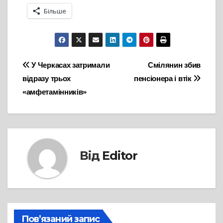
Більше
Навігація
У Черкасах затримали
Смілянин збив
відразу трьох
пенсіонера і втік
записів
«амфетамінників»
Від
Editor
Пов’язаний запис