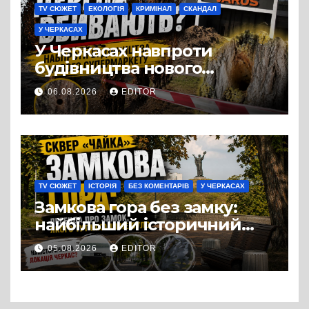
TV СЮЖЕТ
ЕКОЛОГІЯ
КРИМІНАЛ
СКАНДАЛ
У ЧЕРКАСАХ
У Черкасах навпроти
будівництва нового
супермаркету VARUS на
06.08.2026
EDITOR
проспекті Перемоги всохли
дерева. І це навряд чи
можна назвати
випадковістю
TV СЮЖЕТ
ІСТОРІЯ
БЕЗ КОМЕНТАРІВ
У ЧЕРКАСАХ
Замкова гора без замку:
найбільший історичний
міф Черкас
05.08.2026
EDITOR