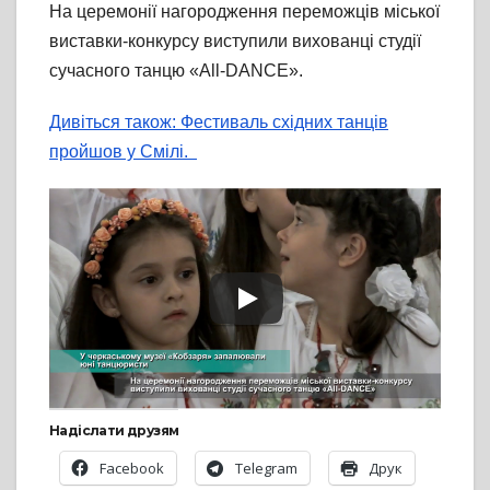
На церемонії нагородження переможців міської
виставки-конкурсу виступили вихованці студії
сучасного танцю «All-DANCE».
Дивіться також: Фестиваль східних танців
пройшов у Смілі.
Надіслати друзям
Facebook
Telegram
Друк