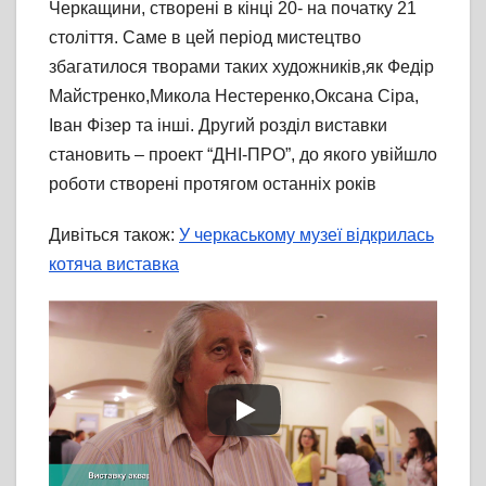
Черкащини, створені в кінці 20- на початку 21
століття. Саме в цей період мистецтво
збагатилося творами таких художників,як Федір
Майстренко,Микола Нестеренко,Оксана Сіра,
Іван Фізер та інші. Другий розділ виставки
становить – проект “ДНІ-ПРО”, до якого увійшло
роботи створені протягом останніх років
Дивіться також:
У черкаському музеї відкрилась
котяча виставка