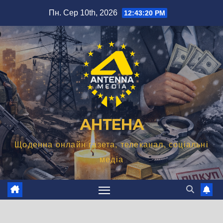
Перейти
Пн. Сер 10th, 2026
12:43:21 PM
до
вмісту
АНТЕНА
Щоденна онлайн газета, телеканал, соціальні
медіа