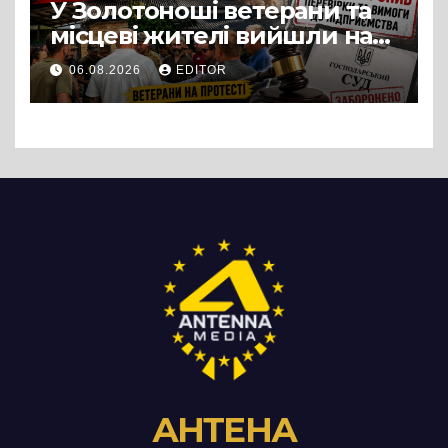
У Золотоноші ветерани та
місцеві жителі вийшли на
протест до стін
06.08.2026
EDITOR
підприємства ТОВ «Омега
Три», що займається
виробництвом м’яса птиці
АНТЕНА