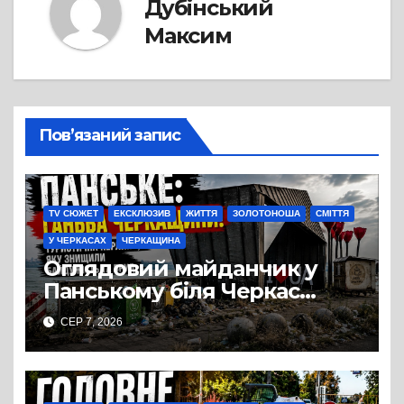
Дубінський
Максим
Пов’язаний запис
TV СЮЖЕТ
ЕКСКЛЮЗИВ
ЖИТТЯ
ЗОЛОТОНОША
СМІТТЯ
У ЧЕРКАСАХ
ЧЕРКАЩИНА
Оглядовий майданчик у
Панському біля Черкас
перетворився на занедбане
СЕР 7, 2026
сміттєзвалище