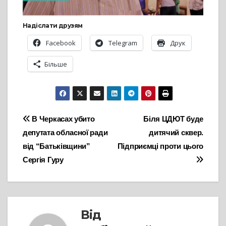
Надіслати друзям
Facebook
Telegram
Друк
Більше
Навігація
В Черкасах убито
Біля ЦДЮТ буде
депутата обласної ради
дитячий сквер.
записів
від “Батьківщини”
Підприємці проти цього
Сергія Гуру
Від