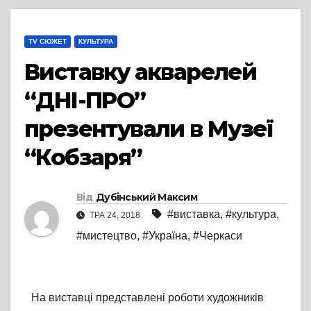
TV СЮЖЕТ
КУЛЬТУРА
Виставку акварелей
“ДНІ-ПРО”
презентували в Музеї
“Кобзаря”
Від
Дубінський Максим
#виставка
,
#культура
,
ТРА 24, 2018
#мистецтво
,
#Україна
,
#Черкаси
На виставці представлені роботи художників