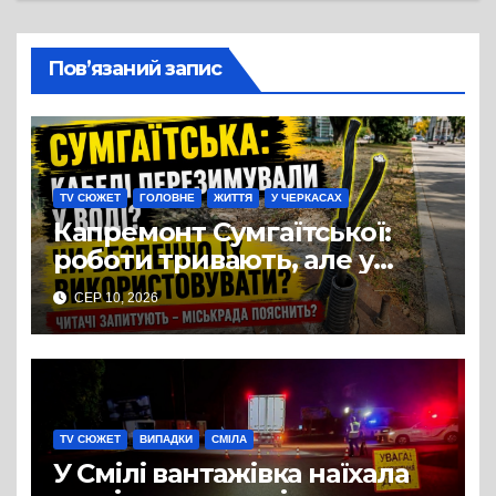
Пов’язаний запис
TV СЮЖЕТ
ГОЛОВНЕ
ЖИТТЯ
У ЧЕРКАСАХ
Капремонт Сумгаїтської:
роботи тривають, але у
містян виникло питання
СЕР 10, 2026
щодо освітлення
TV СЮЖЕТ
ВИПАДКИ
СМІЛА
У Смілі вантажівка наїхала