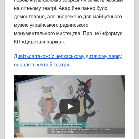
на літньому театрі. Аварійне панно було
демонтовано, але збережено для майбутнього
музею українського радянського
монументального мистецтва. Про це інформує
КП «Дирекція парків».
Дивіться також: У черкаському дитячому парку
оновлять «літній театр».