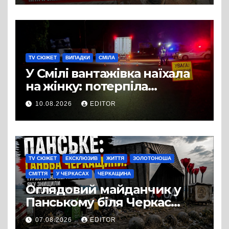
TV СЮЖЕТ
ВИПАДКИ
СМІЛА
У Смілі вантажівка наїхала
на жінку: потерпіла
померла в лікарні
10.08.2026
EDITOR
TV СЮЖЕТ
ЕКСКЛЮЗИВ
ЖИТТЯ
ЗОЛОТОНОША
СМІТТЯ
У ЧЕРКАСАХ
ЧЕРКАЩИНА
Оглядовий майданчик у
Панському біля Черкас
перетворився на занедбане
07.08.2026
EDITOR
сміттєзвалище