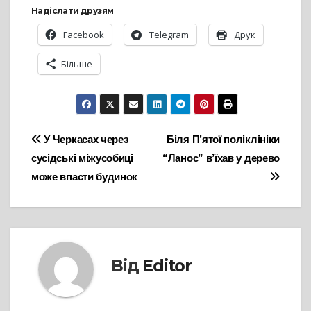
Надіслати друзям
Facebook
Telegram
Друк
Більше
Навігація
У Черкасах через
Біля П’ятої поліклініки
сусідські міжусобиці
“Ланос” в’їхав у дерево
записів
може впасти будинок
Від
Editor