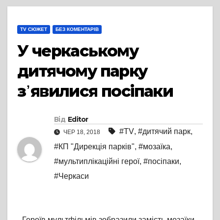
TV СЮЖЕТ
БЕЗ КОМЕНТАРІВ
У черкаському
дитячому парку
з᾽явилися посіпаки
Від
Editor
#TV
,
#дитячий парк
,
ЧЕР 18, 2018
#КП "Дирекція парків"
,
#мозаїка
,
#мультиплікаційні герої
,
#посіпаки
,
#Черкаси
Героїв мультфільмів зобразили замість мозаїки