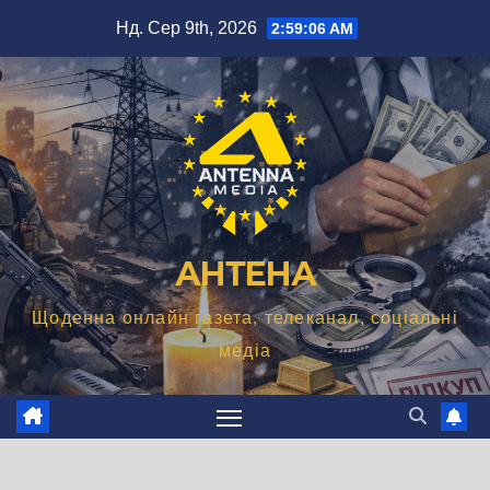
Перейти
Нд. Сер 9th, 2026
2:59:07 AM
до
вмісту
АНТЕНА
Щоденна онлайн газета, телеканал, соціальні
медіа