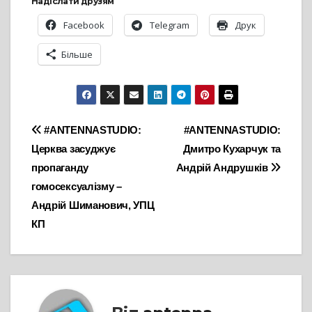
Надіслати друзям
Facebook
Telegram
Друк
Більше
Навігація
#ANTENNASTUDIO:
#ANTENNASTUDIO:
Церква засуджує
Дмитро Кухарчук та
записів
пропаганду
Андрій Андрушків
гомосексуалізму –
Андрій Шиманович, УПЦ
КП