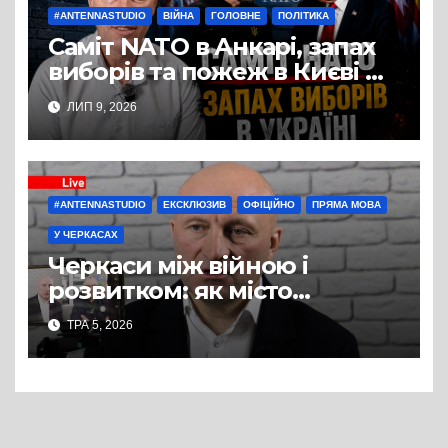
#ANTENNASTUDIO
ВІЙНА
ГОЛОВНЕ
ПОЛІТИКА
Саміт NATO в Анкарі, запах
виборів та пожеж в Києві —
студія Антени, політичний
ЛИП 9, 2026
експерт Руслан Бізяєв
#ANTENNASTUDIO
ЕКСКЛЮЗИВ
ОФІЦІЙНО
ПРЯМА МОВА
У ЧЕРКАСАХ
Черкаси між війною і
розвитком: як місто
готується до зими, вирішує
ТРА 5, 2026
кадрову кризу і планує
майбутнє