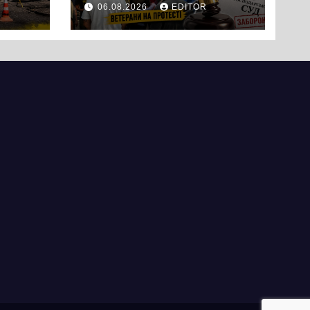
06.08.2026
EDITOR
вийшли на
протест до стін
підприємства ТОВ
«Омега Три», що
займається
виробництвом
м’яса птиці