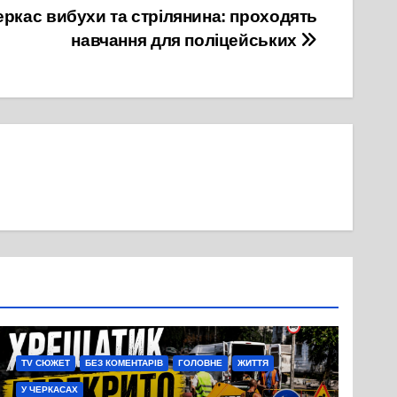
еркас вибухи та стрілянина: проходять
навчання для поліцейських
TV СЮЖЕТ
БЕЗ КОМЕНТАРІВ
ГОЛОВНЕ
ЖИТТЯ
У ЧЕРКАСАХ