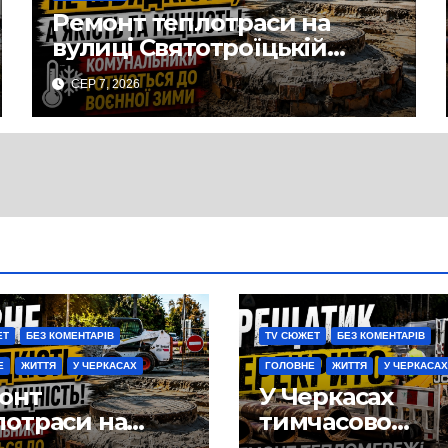
Ремонт теплотраси на
вулиці Святотроїцькій
затягнувся порівняно із
СЕР 7, 2026
запланованими термінами.
Вулицю досі не відкрили
для руху
ЕТ
БЕЗ КОМЕНТАРІВ
TV СЮЖЕТ
БЕЗ КОМЕНТАРІВ
Е
ЖИТТЯ
У ЧЕРКАСАХ
ГОЛОВНЕ
ЖИТТЯ
У ЧЕРКАСАХ
онт
У Черкасах
лотраси на
тимчасово
иці
перекрито рух