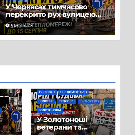
У Черкасах тимчасово
перекрито рух вулицею
Хрещатик на перехресті з
СЕР 7, 2026
Грушевського через
ремонт тепломережі
TV СЮЖЕТ
БЕЗ КОМЕНТАРІВ
ГОЛОВНЕ
ЕКОЛОГІЯ
ЕКСКЛЮЗИВ
ЗОЛОТОНОША
У Золотоноші
ветерани та
місцеві жителі