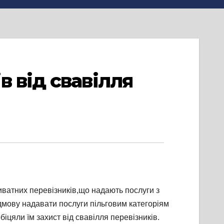
 від свавілля
риватних перевізників,що надають послуги з
дмову надавати послуги пільговим категоріям
іцяли їм захист від свавілля перевізників.