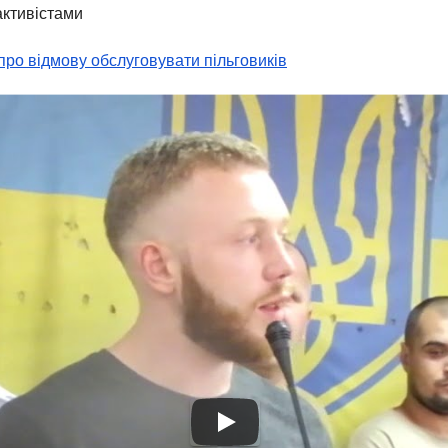
активістами
про відмову обслуговувати пільговиків