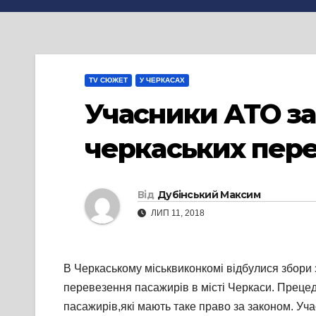
TV СЮЖЕТ
У ЧЕРКАСАХ
Учасники АТО за
черкаських пере
Від
Дубінський Максим
ЛИП 11, 2018
В Черкаському міськвиконкомі відбулися збори з
перевезення пасажирів в місті Черкаси. Прецед
пасажирів,які мають таке право за законом. Уча