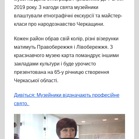
2019 року. З нагоди свята музейники
влаштували етнографічні екскурсії та майстер-
класи про народознавство Черкащини.
Кожен район обрав свій колір, різні візерунки
матимуть Правобережжя і Лівобережжя. З
краєзнавчого музею карта помандрує іншими
закладами культури і буде урочисто
презентована на 65-у річницю створення
Черкаської області.
Дивіться: Музейники відзначають професійне
свято.