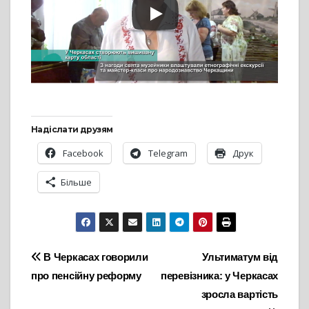
Надіслати друзям
Facebook
Telegram
Друк
Більше
Навігація
В Черкасах говорили
Ультиматум від
про пенсійну реформу
перевізника: у Черкасах
записів
зросла вартість