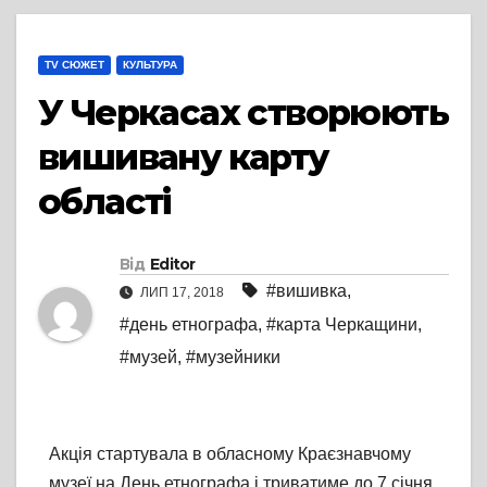
TV СЮЖЕТ
КУЛЬТУРА
У Черкасах створюють
вишивану карту
області
Від
Editor
#вишивка
,
ЛИП 17, 2018
#день етнографа
,
#карта Черкащини
,
#музей
,
#музейники
Акція стартувала в обласному Краєзнавчому
музеї на День етнографа і триватиме до 7 січня