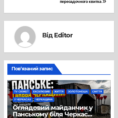
пересадочного квитка
Від
Editor
Пов’язаний запис
TV СЮЖЕТ
ЕКСКЛЮЗИВ
ЖИТТЯ
ЗОЛОТОНОША
СМІТТЯ
У ЧЕРКАСАХ
ЧЕРКАЩИНА
Оглядовий майданчик у
Панському біля Черкас