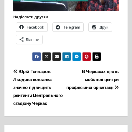
Надіслати друзям
Facebook
Telegram
Друк
Більше
Навігація
Юрій Гончаров:
В Черкасах діють
Льодова ковзанка
мобільні центри
записів
значно підвищить
професійної орієнтації
рейтинги Центрального
стадіону Черкас