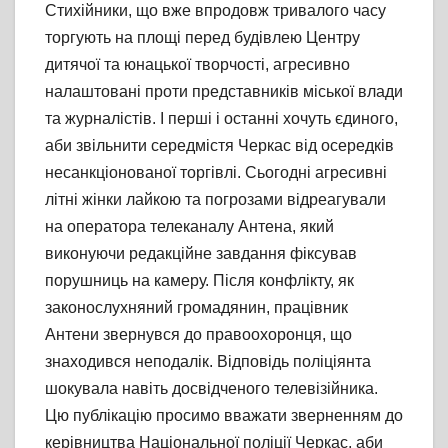
Стихійники, що вже впродовж тривалого часу
торгують на площі перед будівлею Центру
дитячої та юнацької творчості, агресивно
налаштовані проти представників міської влади
та журналістів. І перші і останні хочуть єдиного,
аби звільнити середмістя Черкас від осередків
несанкціонованої торгівлі. Сьогодні агресивні
літні жінки лайкою та погрозами відреагували
на оператора телеканалу Антена, який
виконуючи редакційне завдання фіксував
порушниць на камеру. Після конфлікту, як
законослухняний громадянин, працівник
Антени звернувся до правоохоронця, що
знаходився неподалік. Відповідь поліціянта
шокувала навіть досвідченого телевізійника.
Цю публікацію просимо вважати зверненням до
керівництва Національної поліції Черкас, аби