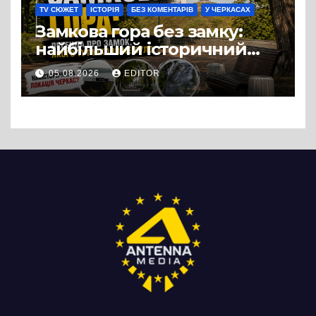
TV СЮЖЕТ
ІСТОРІЯ
БЕЗ КОМЕНТАРІВ
У ЧЕРКАСАХ
Замкова гора без замку:
найбільший історичний
міф Черкас
05.08.2026
EDITOR