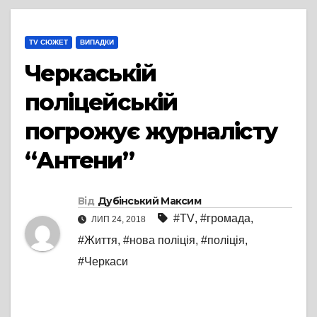
TV СЮЖЕТ
ВИПАДКИ
Черкаській
поліцейській
погрожує журналісту
“Антени”
Від
Дубінський Максим
#TV
,
#громада
,
ЛИП 24, 2018
#Життя
,
#нова поліція
,
#поліція
,
#Черкаси