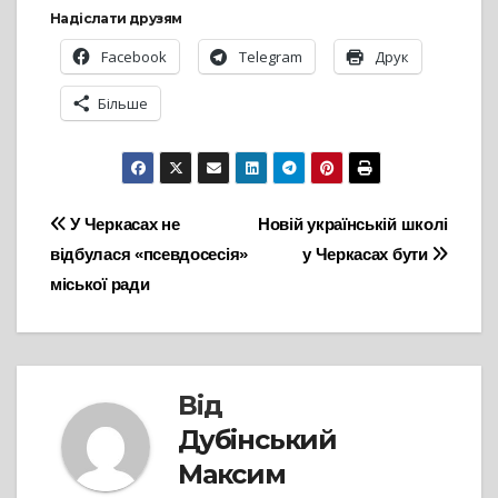
Надіслати друзям
Facebook
Telegram
Друк
Більше
Навігація
У Черкасах не
Новій українській школі
відбулася «псевдосесія»
у Черкасах бути
записів
міської ради
Від
Дубінський
Максим