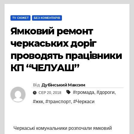
TV СЮЖЕТ
БЕЗ КОМЕНТАРІВ
Ямковий ремонт
черкаських доріг
проводять працівники
КП “ЧЕЛУАШ”
Від
Дубінський Максим
#громада
,
#дороги
,
СЕР 20, 2018
#жкк
,
#транспорт
,
#Черкаси
Черкаські комунальники розпочали ямковий