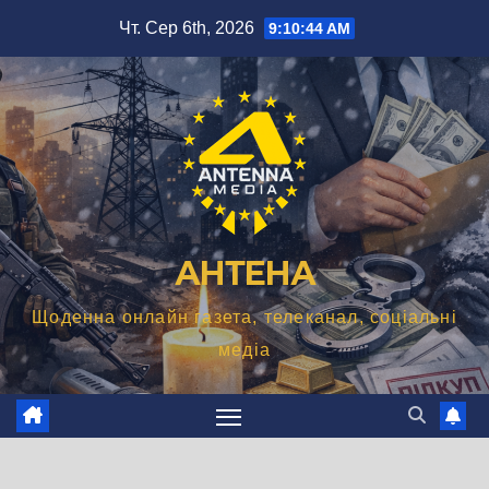
Перейти
Чт. Сер 6th, 2026
9:10:45 AM
до
вмісту
АНТЕНА
Щоденна онлайн газета, телеканал, соціальні
медіа