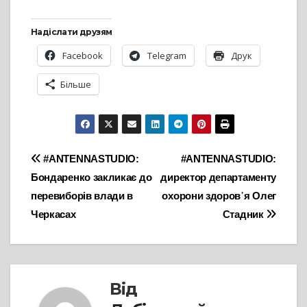
Надіслати друзям
Facebook
Telegram
Друк
Більше
Навігація
#ANTENNASTUDIO:
#ANTENNASTUDIO:
Бондаренко закликає до
директор департаменту
записів
перевиборів влади в
охорони здоров᾽я Олег
Черкасах
Стадник
Від