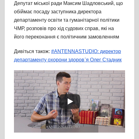
Депутат міської ради Максим Шадловський, що
обіймає посаду заступника директора
департаменту освіти та гуманітарної політики
ЧМР, розповів про хід судових справ, які на
його переконання є політичним замовленням
Дивіться також:
#ANTENNASTUDIO: директор
департаменту охорони здоров᾽я Олег Стадник