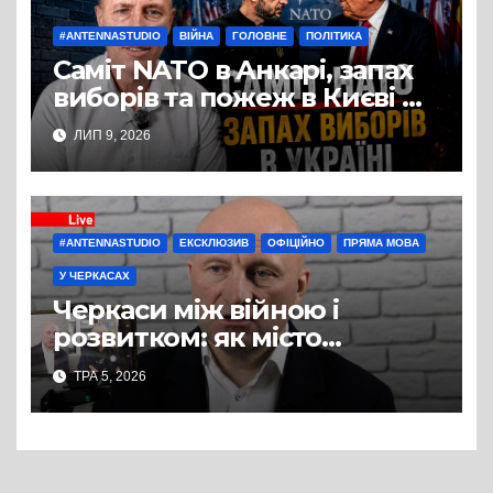
#ANTENNASTUDIO
ВІЙНА
ГОЛОВНЕ
ПОЛІТИКА
Саміт NATO в Анкарі, запах
виборів та пожеж в Києві —
студія Антени, політичний
ЛИП 9, 2026
експерт Руслан Бізяєв
#ANTENNASTUDIO
ЕКСКЛЮЗИВ
ОФІЦІЙНО
ПРЯМА МОВА
У ЧЕРКАСАХ
Черкаси між війною і
розвитком: як місто
готується до зими, вирішує
ТРА 5, 2026
кадрову кризу і планує
майбутнє