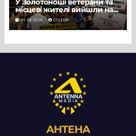
У Золотоноші ветерани та
місцеві жителі вийшли на
протест до стін
06.08.2026
EDITOR
підприємства ТОВ «Омега
Три», що займається
виробництвом м’яса птиці
АНТЕНА