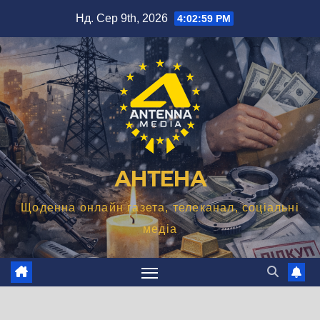
Перейти
Нд. Сер 9th, 2026
4:03:00 PM
до
вмісту
АНТЕНА
Щоденна онлайн газета, телеканал, соціальні
медіа