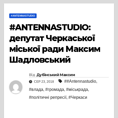
#ANTENNASTUDIO
#ANTENNASTUDIO:
депутат Черкаської
міської ради Максим
Шадловський
Від
Дубінський Максим
##Antennastudio
,
СЕР 23, 2018
#влада
,
#громада
,
#міськрада
,
#політичні репресії
,
#Черкаси