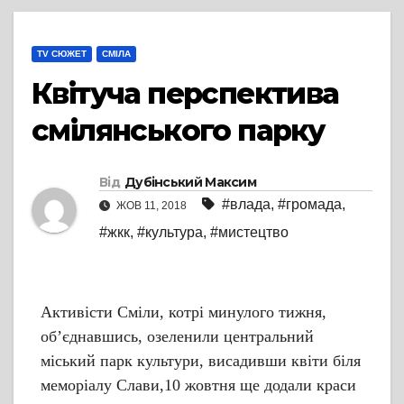
TV СЮЖЕТ
СМІЛА
Квітуча перспектива
смілянського парку
Від
Дубінський Максим
#влада
,
#громада
,
ЖОВ 11, 2018
#жкк
,
#культура
,
#мистецтво
Активісти Сміли, котрі минулого тижня,
об’єднавшись, озеленили центральний
міський парк культури, висадивши квіти біля
меморіалу Слави,10 жовтня ще додали краси