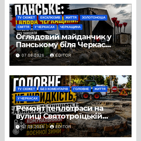
TV СЮЖЕТ
ЕКСКЛЮЗИВ
ЖИТТЯ
ЗОЛОТОНОША
СМІТТЯ
У ЧЕРКАСАХ
ЧЕРКАЩИНА
Оглядовий майданчик у
Панському біля Черкас
перетворився на занедбане
07.08.2026
EDITOR
сміттєзвалище
TV СЮЖЕТ
БЕЗ КОМЕНТАРІВ
ГОЛОВНЕ
ЖИТТЯ
У ЧЕРКАСАХ
Ремонт теплотраси на
вулиці Святотроїцькій
затягнувся порівняно із
07.08.2026
EDITOR
запланованими термінами.
Вулицю досі не відкрили