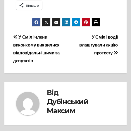
Більше
Навігація
У Смілі члени
У Смілі водії
виконкому виявилися
влаштували акцію
записів
відповідальнішими за
протесту
депутатів
Від
Дубінський
Максим