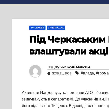
TV СЮЖЕТ
У ЧЕРКАСАХ
Під Черкаським 
влаштували акці
Від
Дубінський Максим
#влада
,
#грома
ЖОВ 31, 2018
Активісти Нацкорпусу та ветерани АТО зібралис
звинувачують в сепаратизмі. До учасників акці
його підлеглого Тищенка. Відповіді головного 