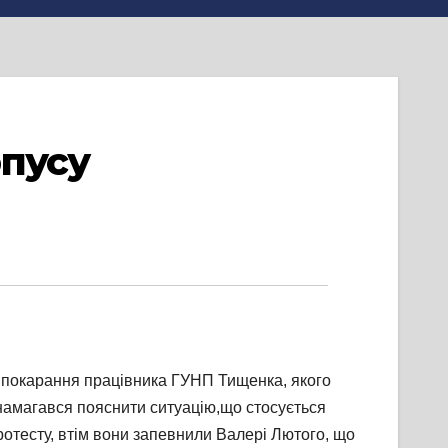
рпусу
ю покарання працівника ГУНП Тищенка, якого
 намагався пояснити ситуацію,що стосується
отесту, втім вони запевнили Валері Лютого, що