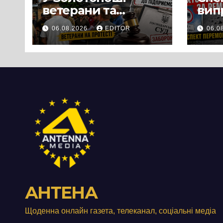
ветерани та
вип
місцеві жителі
міц
06.08.2026
EDITOR
06.0
вийшли на
люд
протест до стін
Чер
підприємства ТОВ
«Омега Три», що
займається
виробництвом
м’яса птиці
АНТЕНА
Щоденна онлайн газета, телеканал, соціальні медіа