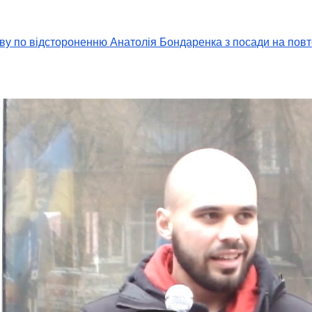
ву по відстороненню Анатолія Бондаренка з посади на пов