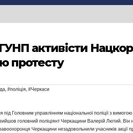
ГУНП активісти Нацко
ю протесту
да
,
#поліція
,
#Черкаси
я під Головним управлінням національної поліції з вимого
ї вийшов головний поліціянт Черкащини Валерій Лютий. Він
правоохоронця Черкащини незадовольнили учасників акції пр