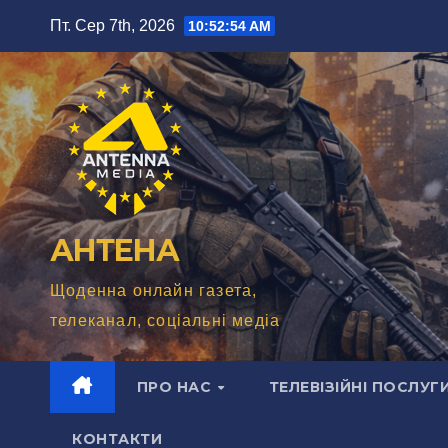
Перейти
Пт. Сер 7th, 2026
10:52:56 AM
до
вмісту
АНТЕНА
Щоденна онлайн газета,
телеканал, соціальні медіа
ПРО НАС
ТЕЛЕВІЗІЙНІ ПОСЛУГ
КОНТАКТИ