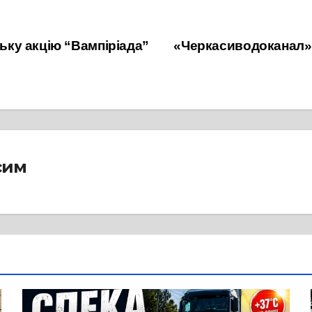
ку акцію “Вампіріада”
«Черкасиводоканал»
сим