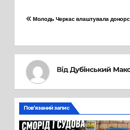
Навігація
Молодь Черкас влаштувала донорсь
записів
Від
Дубінський Мак
Пов’язаний запис