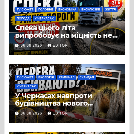
TV СЮЖЕТ
ГОЛОВНЕ
ЕКОНОМІКА
ЕКСКЛЮЗИВ
ЖИТТЯ
ПОГОДА
У ЧЕРКАСАХ
Спека цього літа
випробовує на міцність не
лише людей, а й дороги
06.08.2026
EDITOR
Черкас
TV СЮЖЕТ
ЕКОЛОГІЯ
КРИМІНАЛ
СКАНДАЛ
У ЧЕРКАСАХ
У Черкасах навпроти
будівництва нового
супермаркету VARUS на
06.08.2026
EDITOR
проспекті Перемоги всохли
дерева. І це навряд чи
можна назвати