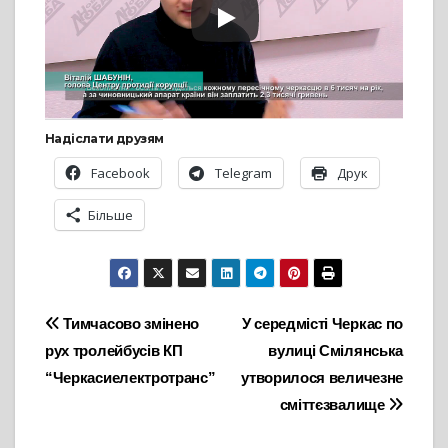
Надіслати друзям
Facebook
Telegram
Друк
Більше
Навігація
Тимчасово змінено
У середмісті Черкас по
рух тролейбусів КП
вулиці Смілянська
записів
“Черкасиелектротранс”
утворилося величезне
сміттєзвалище