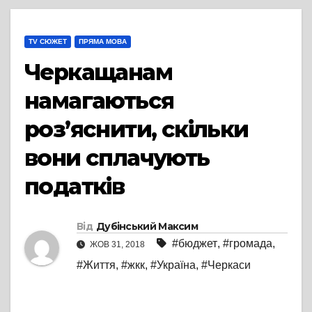
TV СЮЖЕТ
ПРЯМА МОВА
Черкащанам
намагаються
роз’яснити, скільки
вони сплачують
податків
Від
Дубінський Максим
#бюджет
,
#громада
,
ЖОВ 31, 2018
#Життя
,
#жкк
,
#Україна
,
#Черкаси