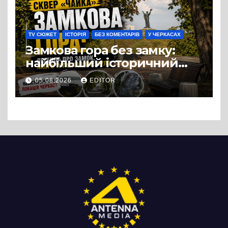
випадковістю
TV СЮЖЕТ
ІСТОРІЯ
БЕЗ КОМЕНТАРІВ
У ЧЕРКАСАХ
Замкова гора без замку:
найбільший історичний
міф Черкас
05.08.2026
EDITOR